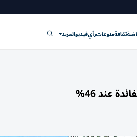
اضة
ثقافة
منوعات
رأي
فيديو
المزيد
دة عند 46%