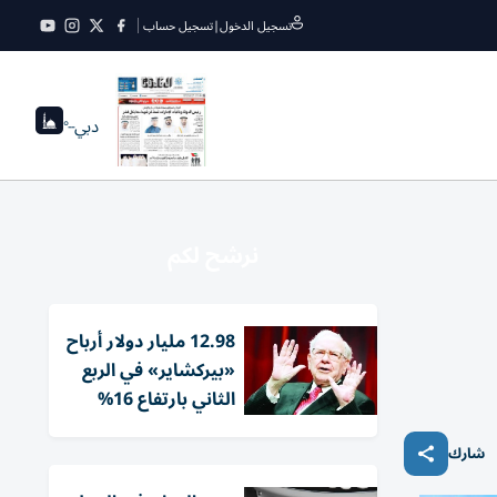
تسجيل الدخول
|
تسجيل حساب
دبي
--°
نرشح لكم
12.98 مليار دولار أرباح
«بيركشاير» في الربع
الثاني بارتفاع 16%
شارك