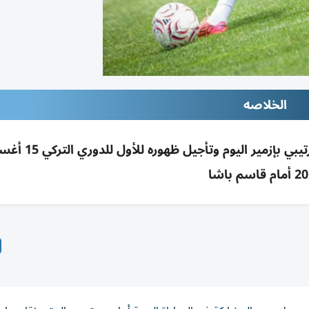
الخلاصه
طرابزون سبور يستبعد محمد صلاح من ودية جوزتيبي 
 قاسم باشا