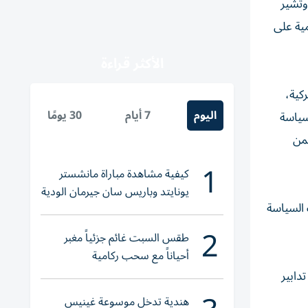
وتشير
مية على
الأكثر قراءة
كية،
اليوم
7 أيام
30 يومًا
سياسة
ضمن
1
كيفية مشاهدة مباراة مانشستر
يونايتد وباريس سان جيرمان الودية
 السياسة
والقنوات الناقلة
2
طقس السبت غائم جزئياً مغبر
أحياناً مع سحب ركامية
دابير
هندية تدخل موسوعة غينيس