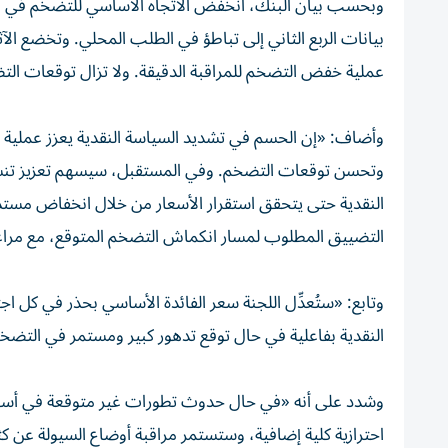
وبحسب بيان البنك، انخفض الاتجاه الأساسي للتضخم في ماي
بيانات الربع الثاني إلى تباطؤ في الطلب المحلي. وتخضع الآث
عملية خفض التضخم للمراقبة الدقيقة. ولا تزال توقعات 
وأضاف: «إن الحسم في تشديد السياسة النقدية يعزز عملية خ
وتحسن توقعات التضخم. وفي المستقبل، سيسهم تعزيز تنسيق
النقدية حتى يتحقق استقرار الأسعار من خلال انخفاض مستد
التضييق المطلوب لمسار انكماش التضخم المتوقع، مع مراعاة
وتابع: «ستُعدِّل اللجنة سعر الفائدة الأساسي بحذر في كل 
النقدية بفاعلية في حال توقع تدهور كبير ومستمر في التضخ
وشدد على أنه «في حال حدوث تطورات غير متوقعة في أسواق ال
احترازية كلية إضافية، وستستمر مراقبة أوضاع السيولة عن ك