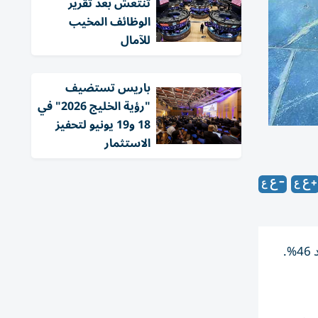
تنتعش بعد تقرير
الوظائف المخيب
للآمال
باريس تستضيف
"رؤية الخليج 2026" في
18 و19 يونيو لتحفيز
الاستثمار
قررت لجنة السياسة النقدية (اللجنة) في البنك المركزي التركي، الإبقاء على سعر الفائدة الرئيسي (سعر إعادة الشراء لمدة أسبوع) عند 46%.