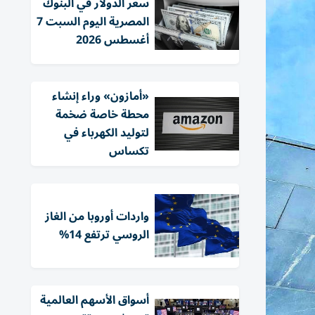
سعر الدولار في البنوك
المصرية اليوم السبت 7
أغسطس 2026
«أمازون» وراء إنشاء
محطة خاصة ضخمة
لتوليد الكهرباء في
تكساس
واردات أوروبا من الغاز
الروسي ترتفع 14%
أسواق الأسهم العالمية