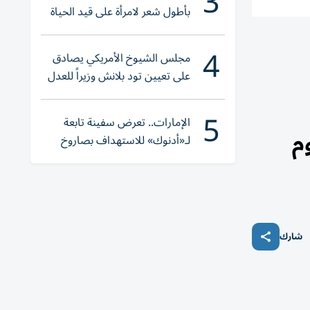
3
بأطول شعر لامرأة على قيد الحياة
4
مجلس الشيوخ الأمريكي يصادق
على تعيين تود بلانش وزيراً للعدل
5
الإمارات.. تعرض سفينة تابعة
م
لـ«أدنوك» للاستهداف بصاروخ
أثناء عبورها «هرمز»
شارك