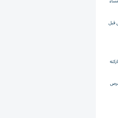
مساء
 قبل
ركته
 حرص