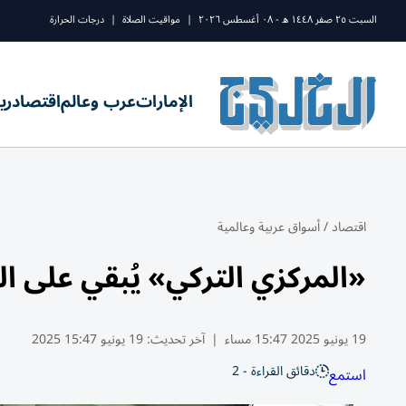
السبت ٢٥ صفر ١٤٤٨ ه - ٠٨ أغسطس ٢٠٢٦
|
مواقيت الصلاة
|
درجات الحرارة
الإمارات
عرب وعالم
اقتصاد
ري
اقتصاد
/
أسواق عربية وعالمية
«المركزي التركي» يُبقي على الفائ
19 يونيو 2025 15:47 مساء
|
آخر تحديث:
19 يونيو 15:47 2025
دقائق القراءة - 2
استمع