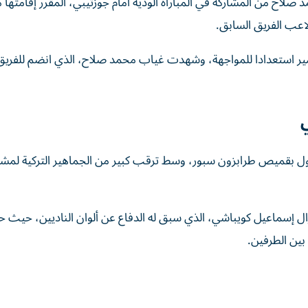
اح من المشاركة في المباراة الودية أمام جوزتيبي، المقرر إقامتها 
اعب الفريق السابق.
زمير استعدادا للمواجهة، وشهدت غياب محمد صلاح، الذي انضم للفريق
ل بقميص طرابزون سبور، وسط ترقب كبير من الجماهير التركية لمشا
زال إسماعيل كويباشي، الذي سبق له الدفاع عن ألوان الناديين، حيث
 بين الطرفين.