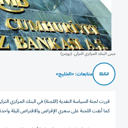
مبنى البنك المركزي التركي. (رويترز)
متابعات: «الخليج»
كما أبقت اللجنة على سعري الإقراض والاقتراض لليلة واحدة لدى البنك المركز