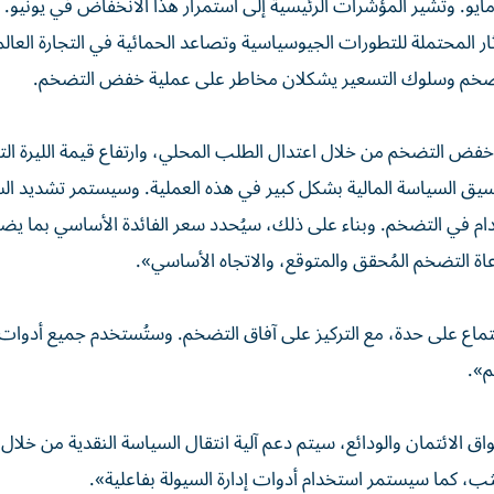
و. وتشير المؤشرات الرئيسية إلى استمرار هذا الانخفاض في يونيو. 
ار المحتملة للتطورات الجيوسياسية وتصاعد الحمائية في التجارة العال
التضخم وسلوك التسعير يشكلان مخاطر على عملية خفض التضخم.
فض التضخم من خلال اعتدال الطلب المحلي، وارتفاع قيمة الليرة التر
 السياسة المالية بشكل كبير في هذه العملية. وسيستمر تشديد ال
ام في التضخم. وبناء على ذلك، سيُحدد سعر الفائدة الأساسي بما ي
 التضخم المُحقق والمتوقع، والاتجاه الأساسي».
اجتماع على حدة، مع التركيز على آفاق التضخم. وستُستخدم جميع أدوات
م».
ائتمان والودائع، سيتم دعم آلية انتقال السياسة النقدية من خلال ت
ثب، كما سيستمر استخدام أدوات إدارة السيولة بفاعلية».