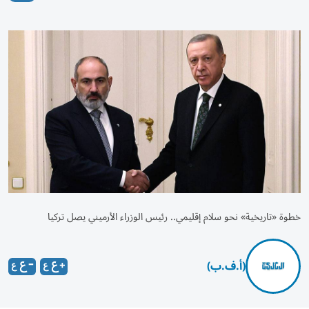
خطوة «تاريخية» نحو سلام إقليمي.. رئيس الوزراء الأرميني يصل تركيا
(أ.ف.ب)