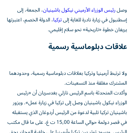
وصل
رئيس الوزراء الأرميني نيكول باشينيان
، الجمعة، إلى
إسطنبول في زيارة نادرة للغاية إلى
تركيا
، الدولة الخصم، اعتبرتها
يريفان خطوة «تاريخية» نحو سلام إقليمي.
علاقات دبلوماسية رسمية
ولا ترتبط أرمينيا وتركيا بعلاقات دبلوماسية رسمية، وحدودهما
المشترك مغلقة منذ التسعينات.
وأكدت المتحدثة باسم الرئيس نازلي بغدسريان أن «رئيس
الوزراء نيكول باشينيان وصل إلى تركيا في زيارة عمل». ويزور
باشينيان تركيا تلبية لدعوة من الرئيس أردوغان الذي يستقبله
في قصر دولمة حوالي الساعة 15,00 ت غ، على ما قال مكتب
الرئيس. ويسود توتر بين تركيا وأرمينيا على خلفية المجازر بحق