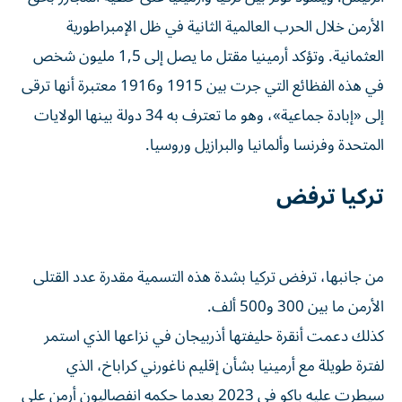
الأرمن خلال الحرب العالمية الثانية في ظل الإمبراطورية
العثمانية. وتؤكد أرمينيا مقتل ما يصل إلى 1,5 مليون شخص
في هذه الفظائع التي جرت بين 1915 و1916 معتبرة أنها ترقى
إلى «إبادة جماعية»، وهو ما تعترف به 34 دولة بينها الولايات
المتحدة وفرنسا وألمانيا والبرازيل وروسيا.
تركيا ترفض
من جانبها، ترفض تركيا بشدة هذه التسمية مقدرة عدد القتلى
الأرمن ما بين 300 و500 ألف.
كذلك دعمت أنقرة حليفتها أذربيجان في نزاعها الذي استمر
لفترة طويلة مع أرمينيا بشأن إقليم ناغورني كراباخ، الذي
سيطرت عليه باكو في 2023 بعدما حكمه انفصاليون أرمن على