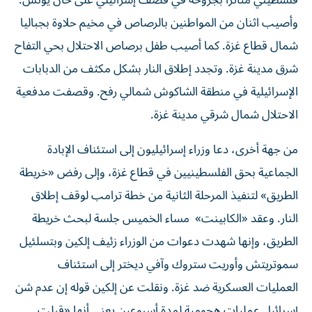
فلسطيني متأثراً بجروحه في قصف إسرائيلي على خان يونس.
وأصيب اثنان من المواطنين بالرصاص في مخيم حلاوة بجباليا
شمال قطاع غزة. كما أصيب طفل برصاص الاحتلال بحي التفاح
شرق مدينة غزة. وتجدد إطلاق النار بشكل مكثف من الدبابات
الإسرائيلية في منطقة الشاكوش شمالي رفح. وقصفت مدفعية
الاحتلال شمال شرقي مدينة غزة.
من جهة أخرى، دعا وزراء إسرائيليون إلى استئناف الإبادة
الجماعية بحق الفلسطينيين في قطاع غزة، وإلى رفض «خريطة
الطريق» لتنفيذ المرحلة الثانية من خطة ترامب لوقف إطلاق
النار. وعقد «الكابينت» مساء الخميس جلسة لبحث خريطة
الطريق، وإنها شهدت دعوات من الوزراء زئيف إلكين وبتسلئيل
سموتريتش وأوريت ستروك وآفي ديختر إلى استئناف
العمليات العسكرية ضد غزة. ونقلت عن إلكين قوله إن عدم شن
إسرائيل عمليات هجومية لمدة أسبوعين يعني أنها «قبلت