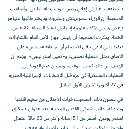
بالخطة»، داعياً إلى إعلان رفض بنود خريطة الطريق. وأضافت
الصحيفة أن الوزراء سموتريتش وستروك وديختر طالبوا نتنياهو
بإعلان رسمي يؤكد معارضة إسرائيل تنفيذ المرحلة الثانية من
الخطة. وذكرت الصحيفة أن رئيس جهاز الأمن العام «الشاباك»
ديفيد زيني ادعى خلال الاجتماع أن موافقة «حماس» على
الاتفاق تمثل «عملية تضليل» و«كمين استراتيجي». وزعم أن
الهدف من ذلك كسب الوقت، وضمان عدم العودة إلى
العمليات العسكرية في غزة قبل الانتخابات الإسرائيلية المقررة
في 27 أكتوبر/ تشرين الأول المقبل.
في غضون ذلك، انسحبت قوات الاحتلال من مخيم قلنديا
وبلدة كفر عقب شمالي القدس المحتلة، بعد عدوان عسكري
استمر يومين، أسفر عن 51 إصابة وأكثر من 60 حالة اعتقال
واحتجاز وتحقيق ميداني، إلى جانب أضرار واسعة في