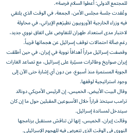
للمجتمع الدولي: أعطوا السلام فرصة».
وعُقدت جلسة مجلس الأمن، الجمعة، في الوقت الذي يلتقي
فيه وزراء الخارجية الأوروبيون نظيرَهم الإيراني، في محاولة
لاختبار مدى استعداد طهران للتفاوض على اتفاق نووي جديد،
رغم ضآلة احتمالات توقف إسرائيل عن هجماتها قريباً.
وقصفت إسرائيل مراراً أهدافاً نووية في إيران، في حين أطلقت
إيران صواريخ وطائرات مسيّرة على إسرائيل، مع تصاعد الغارات
الجوية المستمرة منذ أسبوع، من دون أي إشارة حتى الآن إلى
وجود استراتيجية لوقفها.
وقال البيت الأبيض، الخميس، إن الرئيس الأمريكي دونالد
ترامب سيتخذ قراراً خلال الأسبوعين المقبلين حول ما إن كان
سيتدخل لمساندة إسرائيل.
وقالت إيران، الخميس، إنها لن تناقش مستقبل برنامجها
النووي في الوقت الذي تتعرض فيه للهجوم الإسرائيلي.