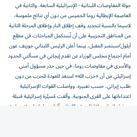
العاصمة الإيطالية روما الخميس من دون أي نتائج ملموسة،
لاسيما بالنسبة لتجديد وقف إطلاق النار وإطلاق المرحلة الثانية
من المناطق التجريبية على أن تُستكمل المباحثات في مطلع
أيلول/سبتمبر المقبل، بينما أعلن الرئيس اللبناني جوزيف عون
أمام اجتماع مجلس الوزراء عن تقدم إيجابي في مسألتي الحدود
والأسرى في مفاوضات روما، في حين حذر مسؤول أمني
إسرائيلي من أن «حزب الله» استعد للعودة للحرب من دون
طلب إيراني، حسب تعبيره. وواصلت القوات الإسرائيلية
اعتداءاتها على القرى الجنوبية، وألقت مُسيَّرة إسرائيلية قنبلة
صوتية باتجاه جرافة للجيش اللبناني أثناء عملها على فتح طريق
بلدة المنصوري في قضاء صور، ما أدى إلى إصابة أحد
العسكريين بجروح طفيفة. وكانت وحدات من الجيش اللبناني
قد دخلت ليل الخميس، إلى بلدة المنصوري، وباشرت بفتح