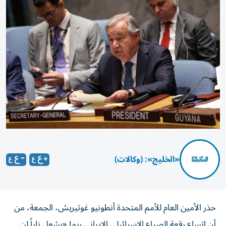
«الخليج»: (وكالات)
حذر الأمين العام للأمم المتحدة أنطونيو غوتيريش، الجمعة، من
أن اتساع رقعة الصراع الإسرائيلي الإيراني ربما «يشعل ناراً لن