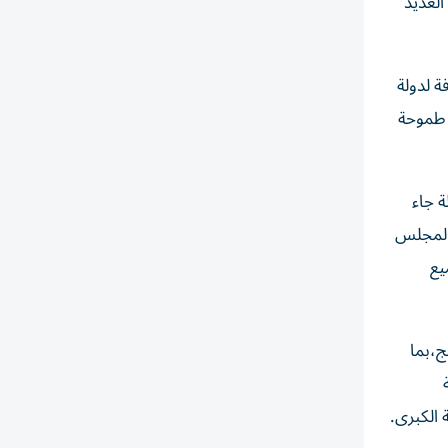
العديد
ة لدولة
 طموحة
ة جاء
 المجلس
يع
ج،بما
 الكبرى.