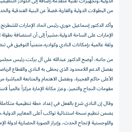
الدولية،وتجهيزات تقنية متقدمة،إضافة إلى الكوادر التنظيمية
من البطولات الدولية والقارية،فضلاً عن البنية الفندقية والخدم
وأكد الدكتور إسماعيل خوري،رئيس اتحاد الإمارات للشطرنج، 
الإمارات على الساحة الدولية،مشيراً إلى أن استضافة بطو
وثقة عالمية بإمكانات النادي وكوادره،متمنياً التوفيق في تنظ
من جانبه، أوضح الدكتور عبدالله علي آل بركت،رئيس مجلس إد
بفضل الدعم اللامحدود الذي يحظى به النادي والقطاع الر
الأعلى حاكم الفجيرة، وبفضل الاهتمام والمتابعة المباشرة
مقومات النجاح والتميز، وعزز مكانة الإمارة مركزاً عالمياً لا
وقال إن النادي شرع بالفعل في إعداد خطة تنظيمية متكاملة ل
يضمن تنظيم نسخة استثنائية تواكب أعلى المعايير الدولية،مؤك
واللوجستية لإنجاح الحدث، وإبراز الصورة الحضارية لدولة الإ