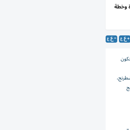
F وجاهزية بنية متطورة وخطة
ة نادي الفجيرة للشطرنج والثقافة بطولة العالم للشباب تحت 20 سنة لعام 2027، لتكون
شطرنج،
ج