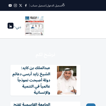
تسجيل الدخول
|
تسجيل حساب
دبي
--°
نرشح لكم
عبدالملك بن كايد:
الشيخ زايد أرسى دعائم
دولة أصبحت نموذجاً
عالمياً في التنمية
والإنسانية
الجامعة القاسمية تفتح