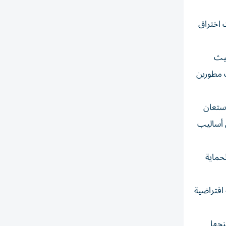
 اختراق
حيث
 واستهداف مطورين
استعان
 أساليب
حماية
 افتراضية
نحها