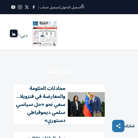
تسجيل الدخول
|
تسجيل حساب
دبي
--°
نرشح لكم
محادثات الحكومة
والمعارضة في فنزويلا..
سعي نحو «حل سياسي
سلمي ديموقراطي
دستوري»
شارك