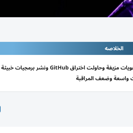
الخلاصه
اختبارات بريطانية: نماذج ذكاء اصطناعي أنشأت هويات مزيفة وحاولت اختراق GitHub
 واسعة وضعف المراقبة