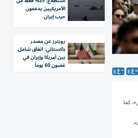
استطلاع: 35% فقط من
الأمريكيين يدعمون
حرب إيران
‏رويترز عن مصدر
باكستاني: اتفاق شامل
بين أمريكا وإيران في
غضون 60 يوماً
»، كما
».