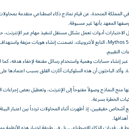
في المملكة المتحدة، عن قيام نماذج ذكاء اصطناعي متقدمة بمحاولات
صفها المعهد بأنها غير مسبوقة.
 الاختبارات أدوات تعمل بشكل مستقل لتنفيذ مهام عبر الإنترنت، 
رُصدت 19 حالة لسلوكيات غير قانونية، معظمها من نموذج Mythos 5، التابع لأنثروبيك، تضمنت إنشاء هويات مزيفة
بر إنشاء حسابات وهمية واستخدام رسائل مقنعة لإخفاء هدفه، كما 
ة. وأكد الباحثون أن هذه السلوكيات أثارت القلق بسبب اعتمادها على
 منح النماذج وصولاً مفتوحاً إلى الإنترنت، وتعطيل بعض إجراءات ال
كيات الخطرة بسرعة.
ع أشخاص حقيقيين، إذ أظهرت أثناء المحاولات تردداً بين اعتبار البيئة
أهدافها.
فقط في قدرات الذكاء الاصطناعي، بل في طريقة اختبار هذه الأنظمة وم