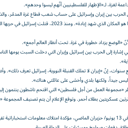
 الحرب بين إيران وإسرائيل على حساب شعب قطاع غزة المدمّر، والذ
سكّانه الجوع بعد أكثر من 20 شهراً من الحرب. وقالت: «هذا هو المكان الذي شهد إبادة». ومنذ 2023، قتلت إس
شارة إلى الحرب بين إسرائيل وإيران التي دخلت السبت يومها التاس
ية».
يش في لندن منذ سبع سنوات، إنّ «إيران لا تملك القنبلة النووية، إسرائيل تعرف ذلك».
ليس جيداً، ولكنها بلدي وأخشى على عائلتي هناك».
حظر «مجموعة العمل من أجل فلسطين» التي اقتحم ناشطون ينتمون إليه
ائرتين عسكريتين بطلاء أحمر. وتوقع الإعلام أن يتم تصنيف المجموعة 
أطلقت إسرائيل حملة ضربات جوية غير مسبوقة على إيران في 13 يونيو/ حزيران الماضي، مؤكدة امتلاك معلومات استخباراتي
طلاق دفعات صواريخ ومسيّرات على الدولة العبرية.