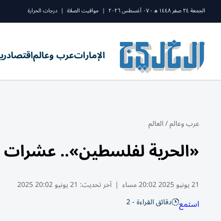
الجمعة ٢٤ صفر ١٤٤٨ ه - ٠٧ أغسطس ٢٠٢٦
|
مواقيت الصلاة
|
درجات الحرارة
الإمارات
عرب وعالم
اقتصاد
ري
عرب وعالم
/
العالم
«الحرية لفلسطين».. عشرات ا
21 يونيو 2025 20:02 مساء
|
آخر تحديث:
21 يونيو 20:02 2025
دقائق القراءة - 2
استمع