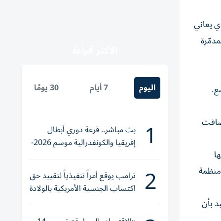
ي يعاني
رائيل في حربها المدمّرة
الأكثر قراءة
اليوم
7 أيام
30 يومًا
ع.
 وأضافت
1
بث مباشر.. قرعة دوري أبطال
إفريقيا والكونفدرالية موسم 2026-
ا
2027
2
«منظمة
ترامب يوقع أمراً تنفيذياً لتقييد حق
اكتساب الجنسية الأمريكية بالولادة
ة تفيد بأن