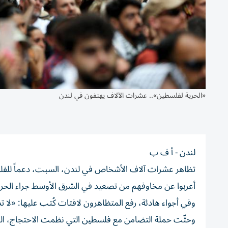
«الحرية لفلسطين».. عشرات الآلاف يهتفون في لندن
لندن - أ ف ب
تظاهر عشرات آلاف الأشخاص في لندن، السبت، دعماً للفلسط
أعربوا عن مخاوفهم من تصعيد في الشرق الأوسط جراء الحرب
وفي أجواء هادئة، رفع المتظاهرون لافتات كُتب عليها: «لا 
وحثّت حملة التضامن مع فلسطين التي نظمت الاحتجاج، الحكو