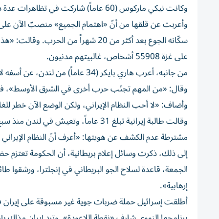
وكانت نيكي ماركوس (60 عاماً) شاركت في تظاهرات عدة داعمة لغزة، لـ«الإظهار للفلسطينيين أنّهم ليسوا وحدهم».
وأعربت عن قلقها من أنّ «اهتمام الجميع» منصبّ الآن على
على غزة 55908 أشخاص، غالبيتهم مدنيون.
من جانبه، أعرب هاري بايكر (34 عاماً) من لندن، عن أسفه لأنّ «الوضع يزداد خطورة في غزة. تحت أنظار العالم أجمع».
وقال: «من المهم تجنّب حرب أخرى في الشرق الأوسط»، في إ
وأضاف: «لا أحب النظام الإيراني، ولكن الوضع الآن خطر للغا
وقالت طالبة إيرانية تبلغ 31 عاماً، وتع
مشترطة عدم الكشف عن هويتها: «أعرف أنّ النظام الإيراني 
إلى ذلك، ذكرت وسائل إعلام بريطانية، أن الحكومة تعتزم 
الجمعة، قاعدة لسلاح الجو البريطاني في إنجلترا، ورشقوا ط
إرهابية».
برنامجها النووي شارف «نقطة اللاعودة». وترد إيران مذاك بإ