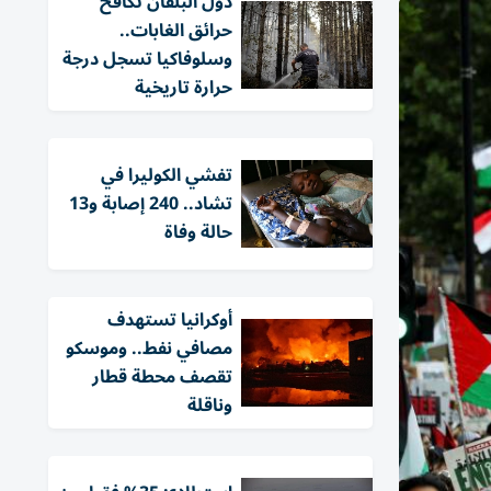
دول البلقان تكافح
حرائق الغابات..
وسلوفاكيا تسجل درجة
حرارة تاريخية
تفشي الكوليرا في
تشاد.. 240 إصابة و13
حالة وفاة
أوكرانيا تستهدف
مصافي نفط.. وموسكو
تقصف محطة قطار
وناقلة