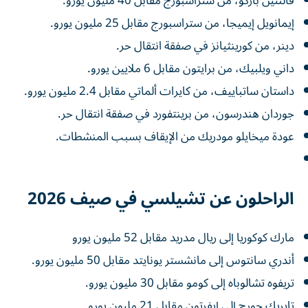
فالنتين باركو، من ستراسبورج مقابل 40 مليون يورو.
إيمانويل إيميجا، من ستراسبورج مقابل 25 مليون يورو.
دينر، من كورينثيانز في صفقة انتقال حر.
داني ويلبيك، من برايتون مقابل 6 ملايين يورو.
داستان ساتباييف، من كايرات ألماتي مقابل 2.4 مليون يورو.
جوردان هندرسون، من برينتفورد في صفقة انتقال حر.
عودة ميخايلو مودريك من الإيقاف بسبب المنشطات.
الراحلون عن تشيلسي في صيف 2026
مارك كوكوريا إلى ريال مدريد مقابل 52 مليون يورو
أندري سانتوس إلى مانشستر يونايتد مقابل 50 مليون يورو.
تريفوه تشالوباه إلى كومو مقابل 30 مليون يورو.
تايريك جورج إلى إيفرتون مقابل 21 مليون يورو.