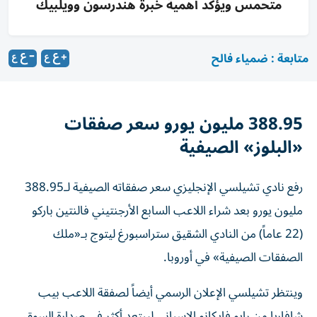
متحمس ويؤكد أهمية خبرة هندرسون وويلبيك
متابعة : ضمياء فالح
388.95 مليون يورو سعر صفقات
«البلوز» الصيفية
رفع نادي تشيلسي الإنجليزي سعر صفقاته الصيفية لـ388.95
مليون يورو بعد شراء اللاعب السابع الأرجنتيني فالنتين باركو
(22 عاماً) من النادي الشقيق ستراسبورغ ليتوج بـ«ملك
الصفقات الصيفية» في أوروبا.
وينتظر تشيلسي الإعلان الرسمي أيضاً لصفقة اللاعب بيب
شافاريا من رايو فايكانو الإسباني ليبتعد أكثر في صدارة السوق،