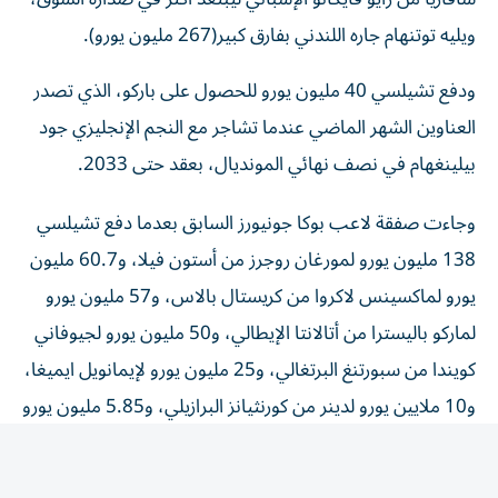
ويليه توتنهام جاره اللندني بفارق كبير(267 مليون يورو).
ودفع تشيلسي 40 مليون يورو للحصول على باركو، الذي تصدر
العناوين الشهر الماضي عندما تشاجر مع النجم الإنجليزي جود
بيلينغهام في نصف نهائي المونديال، بعقد حتى 2033.
وجاءت صفقة لاعب بوكا جونيورز السابق بعدما دفع تشيلسي
138 مليون يورو لمورغان روجرز من أستون فيلا، و60.7 مليون
يورو لماكسينس لاكروا من كريستال بالاس، و57 مليون يورو
لماركو باليسترا من أتالانتا الإيطالي، و50 مليون يورو لجيوفاني
كويندا من سبورتنغ البرتغالي، و25 مليون يورو لإيمانويل ايميغا،
و10 ملايين يورو لدينر من كورنثيانز البرازيلي، و5.85 مليون يورو
للمخضرم داني ويليبيك من برايتون، و2.4 مليون يورو لداستان
ساتباييف من خيرات ألماتي الكازخستاني.