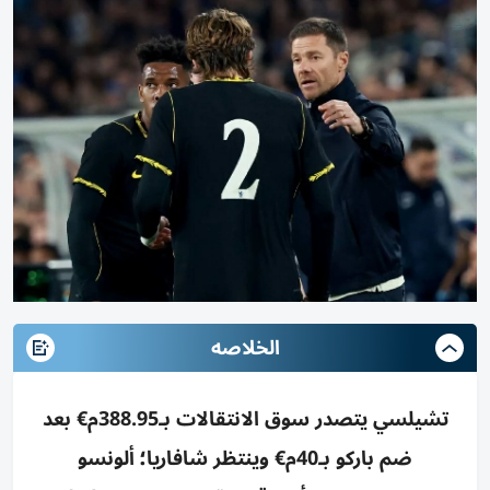
الخلاصه
تشيلسي يتصدر سوق الانتقالات بـ388.95م€ بعد
ضم باركو بـ40م€ وينتظر شافاريا؛ ألونسو