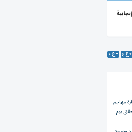
جابية
رة مهاجم
طلق يوم
دم وضوح