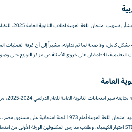
بية
ونفت وزارة التربية والتعليم والتعليم الفني المصرية، ما تردد بشأن تسريب امتحان اللغة 
 كامل، ولا صحة لما تم تداوله، مشيراً إلى أن غرفة العمليات المر
 التعليمية، للاطمئنان على خروج الأسئلة من مراكز التوزيع حتى وصول
ية العامة
أصدرت وزارة التربية والتعليم والتعليم الفني، بيان
وأدى نحو 785 ألف طالب وطالبة من النظامين القديم والجديد امتحان اللغة العربية أمام 1973 لجنة امتحانية على 
أجواء سادها الانضباط والهدوء. كما خاض طلاب مدارس STEM اختبار الكيمياء، وطلاب مدارس المكفوفين الورقة الأولى من 