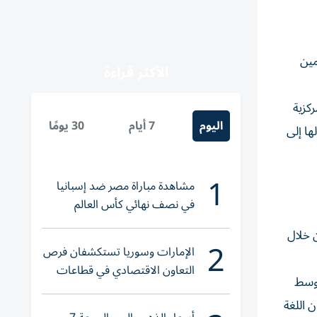
العربية لطلاب الثانوية العامة 2025، للنظامين
الأكثر قراءة
كزية
اليوم
7 أيام
30 يومًا
ها إلى
1
مشاهدة مباراة مصر ضد إسبانيا
في نصف نهائي كأس العالم
لناشئات اليد 2026
اً أكدت خلاله متابعة سير امتحانات الثانوية العامة للعام الدراسي 2024-2025، من خلال
2
الإمارات وسوريا تستكشفان فرص
التعاون الاقتصادي في قطاعات
مستوى مصر، وسط
حيوية
امتحان اللغة