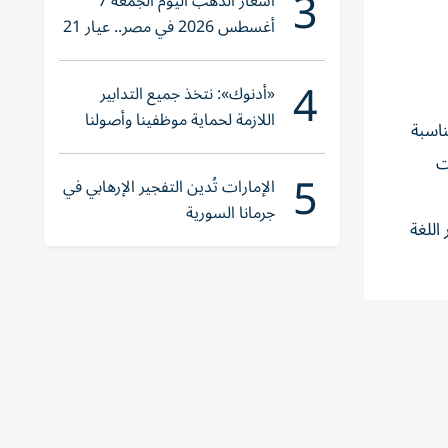
3
أسعار الذهب اليوم الجمعة 7
أغسطس 2026 في مصر.. عيار 21
يقترب من هذا الرقم
4
«أدنوك»: نتخذ جميع التدابير
اللازمة لحماية موظفينا وأصولنا
ناسبة
وعملياتنا
ت
5
الإمارات تُدين التفجير الإرهابي في
جرمانا السورية
اضة، والتاريخ للشعبة الأدبية، فيما يخوض طلاب STEM اختبار اللغة