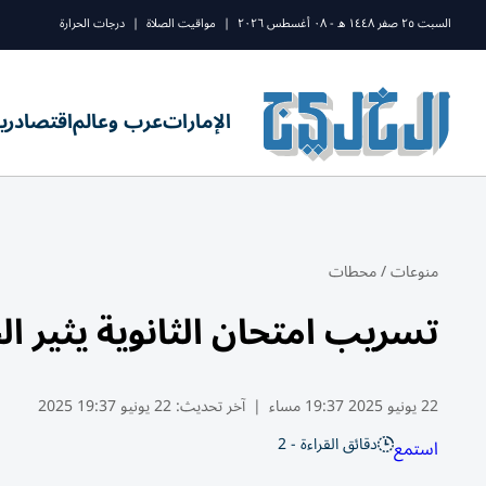
السبت ٢٥ صفر ١٤٤٨ ه - ٠٨ أغسطس ٢٠٢٦
|
مواقيت الصلاة
|
درجات الحرارة
الإمارات
عرب وعالم
اقتصاد
ري
منوعات
/
محطات
تسريب امتحان الثانوية يثير ا
22 يونيو 2025 19:37 مساء
|
آخر تحديث:
22 يونيو 19:37 2025
دقائق القراءة - 2
استمع