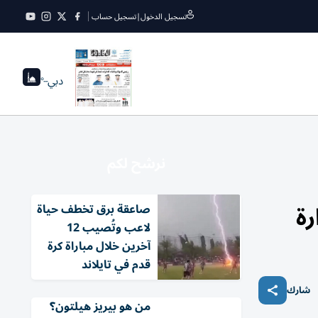
تسجيل الدخول
|
تسجيل حساب
دبي
--°
نرشح لكم
رة
صاعقة برق تخطف حياة
لاعب وتُصيب 12
آخرين خلال مباراة كرة
قدم في تايلاند
شارك
من هو بيريز هيلتون؟