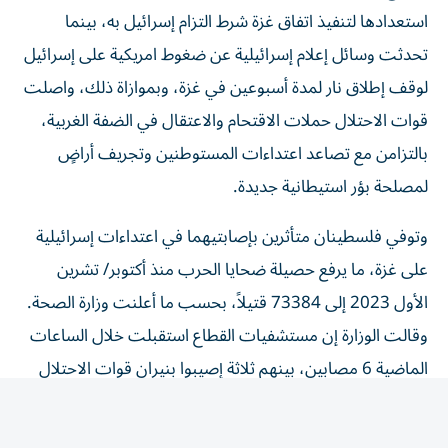
استعدادها لتنفيذ اتفاق غزة شرط التزام إسرائيل به، بينما
تحدثت وسائل إعلام إسرائيلية عن ضغوط امريكية على إسرائيل
لوقف إطلاق نار لمدة أسبوعين في غزة، وبموازاة ذلك، واصلت
قوات الاحتلال حملات الاقتحام والاعتقال في الضفة الغربية،
بالتزامن مع تصاعد اعتداءات المستوطنين وتجريف أراضٍ
لمصلحة بؤر استيطانية جديدة.
وتوفي فلسطينان متأثرين بإصابتيهما في اعتداءات إسرائيلية
على غزة، ما يرفع حصيلة ضحايا الحرب منذ أكتوبر/ تشرين
الأول 2023 إلى 73384 قتيلاً، بحسب ما أعلنت وزارة الصحة.
وقالت الوزارة إن مستشفيات القطاع استقبلت خلال الساعات
الماضية 6 مصابين، بينهم ثلاثة إصيبوا بنيران قوات الاحتلال
في خان يونس، جنوبي القطاع.
من جانبها، أعلنت اللجنة الوطنية لإدارة غزة أنها اختتمت ورشة