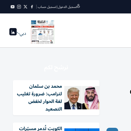
تسجيل الدخول
|
تسجيل حساب
دبي
--°
نرشح لكم
محمد بن سلمان
لترامب: ضرورة تغليب
لغة الحوار لخفض
التصعيد
الكويت تُدمر مسيّرات