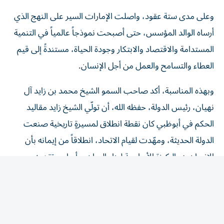
وعلى مدى ستة عقود، واصلت الإمارات السير على النهج الذي
أرساه الوالد المؤسس، حتى أصبحت نموذجاً عالمياً في التنمية
المستدامة والاقتصاد والابتكار وجودة الحياة، مستندةً إلى قيم
العطاء والتسامح والعمل من أجل الإنسان.
وبهذه المناسبة، أكد صاحب السمو الشيخ محمد بن زايد آل
نهيان، رئيس الدولة، حفظه الله، أن تولّي الشيخ زايد مقاليد
الحكم في أبوظبي كان نقطة انطلاق لمسيرةٍ تاريخية صنعت
الدولة الحديثة، ومهّدت لقيام الاتحاد، انطلاقاً من إيمانه بأن
الإنسان هو الركيزة الأساسية لبناء الوطن، وأساس تقدمه
وازدهاره.
وأضاف سموه أن الإمارات ستواصل السير على نهج الوالد
المؤسس، والتمسك بالقيم والمبادئ التي أرساها، واستكمال
مسيرة البناء والتنمية، جيلاً بعد جيل، بما يحقق تطلعات الوطن