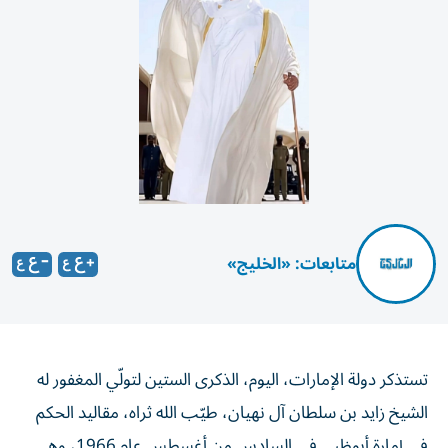
متابعات: «الخليج»
تستذكر دولة الإمارات، اليوم، الذكرى الستين لتولّي المغفور له
الشيخ زايد بن سلطان آل نهيان، طيّب الله ثراه، مقاليد الحكم
في إمارة أبوظبي في السادس من أغسطس عام 1966، وهي