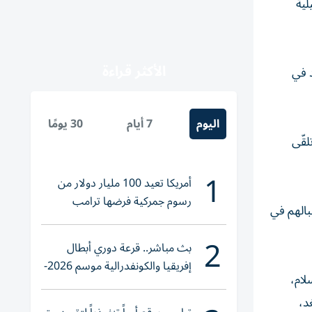
لية
الأكثر قراءة
د في
اليوم
7 أيام
30 يومًا
» لنحو مئة راكب وتلقّى
1
أمريكا تعيد 100 مليار دولار من
رسوم جمركية فرضها ترامب
قبالهم في
2
بث مباشر.. قرعة دوري أبطال
إفريقيا والكونفدرالية موسم 2026-
لام،
2027
د،