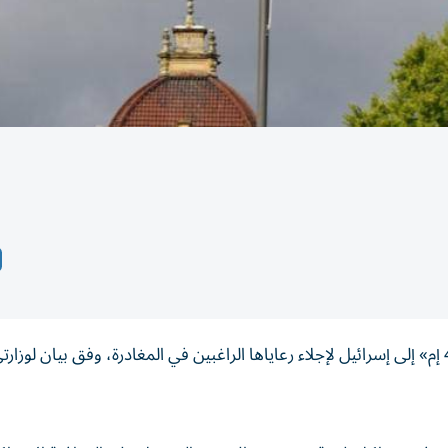
أعلنت فرنسا، أنها سترسل طائرةً عسكريةً من طراز «آيه 400 إم» إلى إسرائيل لإجلاء رعاياها الراغبين في المغادرة، وفق بيان لوزار