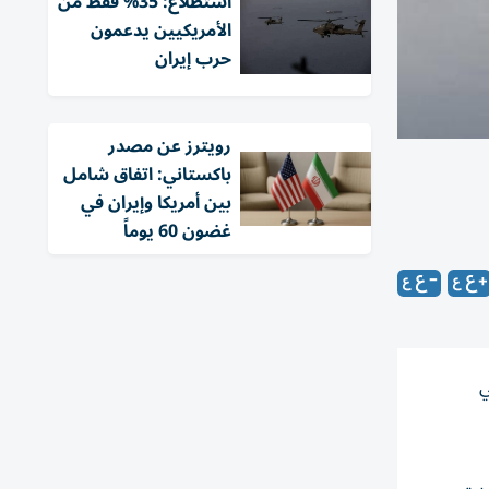
استطلاع: 35% فقط من
الأمريكيين يدعمون
حرب إيران
‏رويترز عن مصدر
باكستاني: اتفاق شامل
بين أمريكا وإيران في
غضون 60 يوماً
تي