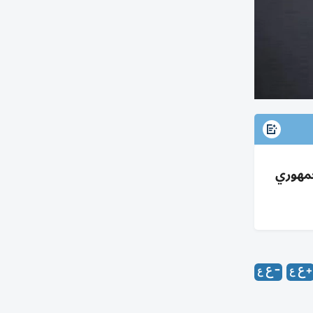
لبنزين؛ انقسام جمهوري