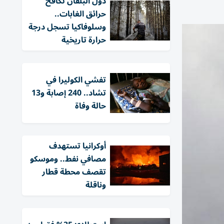
دول البلقان تكافح
حرائق الغابات..
وسلوفاكيا تسجل درجة
حرارة تاريخية
تفشي الكوليرا في
تشاد.. 240 إصابة و13
حالة وفاة
أوكرانيا تستهدف
مصافي نفط.. وموسكو
تقصف محطة قطار
وناقلة