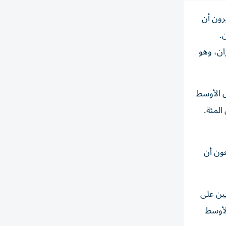
رون أن
.
ن، ​وهو
رق الأوسط
الوا إن الحرب ستؤدي إلى مزيد من الاستقرار في المنطقة والذين بلغت نسبتهم 17 في المئة.
 نحو 58 في المئة إنهم يتوقعون أن
فق 80 في المئة من الجمهوريين على
لشرق الأوسط