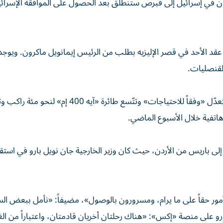
يون في إسرائيل إلى قبرص ستنطلق بعد الحصول على الموافقة الإسرائي
ي عقد الأحد في قصر الإليزيه بطلب من الرئيس إيمانويل ماكرون. ويوج
وأشارت وزارة الدفاع الفرنسية إلى أن عدد الرحلات الجوية سيُعدّل «وفقاً للاحتياجات» وتتّسع طائرة «آيه 400 إم
ثر ضعفاً، إلى باريس من الأردن، حيث كان وزير الخارجية جان نويل بارو في است
أمور حقاً على ما يرام، ومسرورون بالوصول»، مضيفاً: «نأمل ببعض الس
 على منصة «إكس»: «هناك رحلتان أخريان قادمتان، واعتباراً من الغ