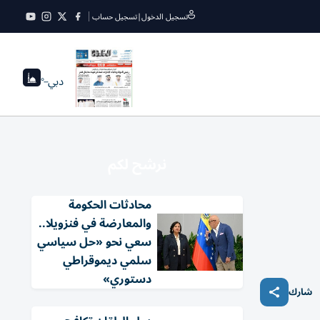
تسجيل الدخول
|
تسجيل حساب
دبي
--°
نرشح لكم
محادثات الحكومة
والمعارضة في فنزويلا..
سعي نحو «حل سياسي
سلمي ديموقراطي
دستوري»
شارك