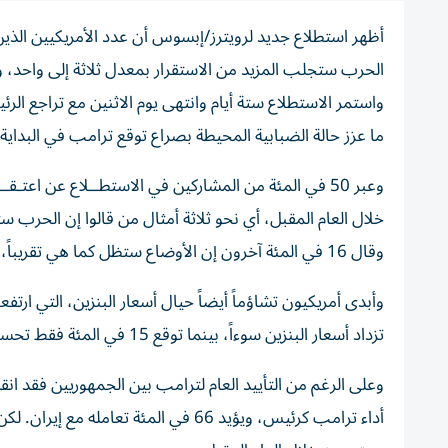
أظهر استطلاع جديد لرويترز/إبسوس أن عدد الأمريكيين الذي
الحرب ستجلب المزيد من الاستقرار بمعدل ثلاثة إلى واحد، وذ
واستمر الاستطلاع ستة أيام وانتهى يوم الاثنين مع تراجع ال
ما عزز حالة الضبابية المحيطة بصراع توقع ترامب في البداية 
وعبر 50 في المئة من المشاركين في الاستطــلاع عن اعت
وقال 16 في المئة آخرون إن الأوضاع ستظل كما هي تقريباً، بينما قال 17 في المئة إنهم غير متأكدين أو لم يجيبوا على السؤال.
تزداد أسعار البنزين سوءاً، بينما توقع 15 في المئة فقط تحسنَّها.