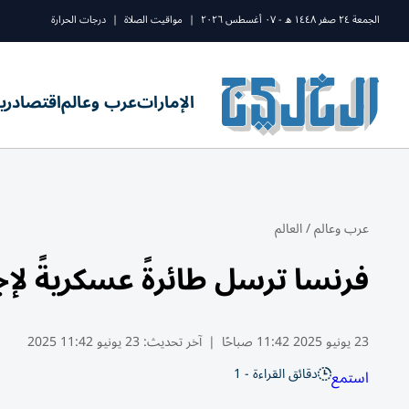
الجمعة ٢٤ صفر ١٤٤٨ ه - ٠٧ أغسطس ٢٠٢٦
|
مواقيت الصلاة
|
درجات الحرارة
الإمارات
عرب وعالم
اقتصاد
ري
عرب وعالم
/
العالم
فرنسا ترسل طائرةً عسكريةً لإج
23 يونيو 2025 11:42 صباحًا
|
آخر تحديث:
23 يونيو 11:42 2025
دقائق القراءة - 1
استمع