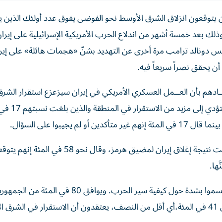
ن يتوقعون انزلاق الشرق الأوسط نحو الفوضى يفوق عدد أولئك الذين ي
لك بعد خمسة ‌أشهر من اندلاع الحرب الأمريكية الإسرائيلية على إيران
رئيس دونالد ترامب مرة أخرى عن التهديد بشنّ «هجمات هائلة» على إيرا
أن يحقق نصراً سريعاً فيه.
ـقـــادهم بأن العــمل ‌العسكري الأمريكي في إيران سيزعزع استقرار الش
‌خلال العام المقبل، أي نحو ثلاثة أمثال من ق
وأبدى أمريكيون تشاؤماً أيضاً حيال أسعار البنزين، التي ارتفعت نتيجة إغلاق إيران لمضيق هرمز، وقال
وعلى الرغم من التأييد العام لترامب بين الجمهوريين فقد انقسموا بشدة حول كيفية سير الحرب. ويوا
أداء ترامب كرئيس، ويؤيد 66 في المئة تعامله مع إيران. لكن 41 في المئة،​أي أقل من النصف، يعتقدون أن الاستقرار في ا