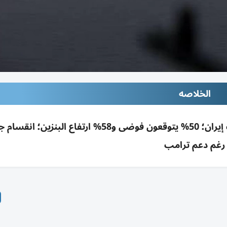
الخلاصه
استطلاع رويترز/إبسوس: 35% فقط يدعمون حرب إيران؛ 50% يتوقعون فوضى و58% ارتفاع ا
رغم دعم ترامب