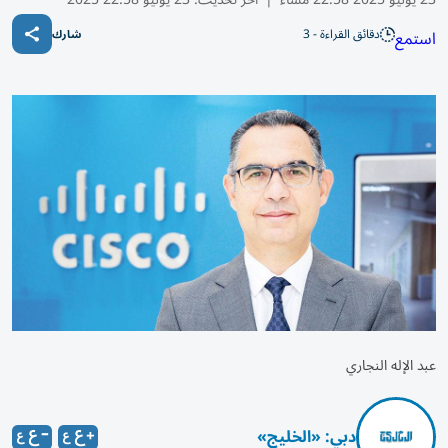
دقائق القراءة - 3
استمع
شارك
عبد الإله النجاري
دبي: «الخليج»