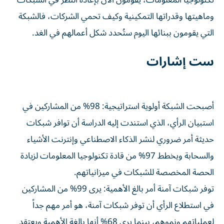
تكنولوجيا المعلومات، يقومون الآن بإعادة النظر في الشبكات
وماهيتها وقدراتها التمكينية وكيف تحمي الشركات، فالشبكة
التي يقومون ببنائها اليوم ستُحدد شكل أعمالهم في الغد.
ست إشارات
أصبحت الشبكة أولوية استراتيجية: 98% من المشاركين في
استبيان الرأي، الذي استندت إليه الدراسة أن توافر شبكات
حديثة أمر ضروري لنشر الذكاء الاصطناعي وإنترنت الأشياء
والسحابة ويخطط 97% من قادة تكنولوجيا المعلومات لزيادة
الحصة المخصصة للشبكات في ميزانياتهم.
توفر شبكات آمنة أمر بالغ الأهمية: يرى 99% من المشاركين
في استطلاع الرأي أن توفر شبكات آمنة، هو أمر مهم جداً
لعملياتهم ونموهم، بينما يرى 68% أنها بالغة الأهمية ويعتقد