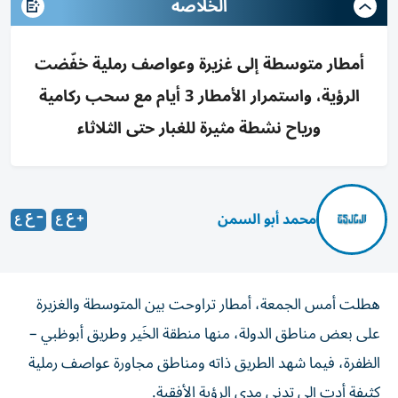
الخلاصه
أمطار متوسطة إلى غزيرة وعواصف رملية خفّضت
الرؤية، واستمرار الأمطار 3 أيام مع سحب ركامية
ورياح نشطة مثيرة للغبار حتى الثلاثاء
محمد أبو السمن
هطلت أمس الجمعة، أمطار تراوحت بين المتوسطة والغزيرة
على بعض مناطق الدولة، منها منطقة الخَير وطريق أبوظبي –
الظفرة، فيما شهد الطريق ذاته ومناطق مجاورة عواصف رملية
كثيفة أدت إلى تدني مدى الرؤية الأفقية.