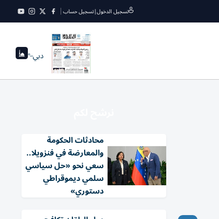
تسجيل الدخول
|
تسجيل حساب
دبي
--°
نرشح لكم
محادثات الحكومة
والمعارضة في فنزويلا..
سعي نحو «حل سياسي
سلمي ديموقراطي
دستوري»