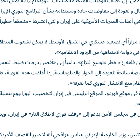
من، إن قصف الولايات المتحدة للمنشآت النووية الإيرانية يمثل تحولاً
لعودة إلى مفاوضات جادة ومستدامة بشأن البرنامج النووي الإيرا
في أعقاب الضربات الأمريكية على إيران والتي اعتبرها «منعطفاً خطيرا
مراراً أي تصعيد عسكري في الشرق الأوسط. لا يمكن لشعوب المنطق
ي دوامة لامتناهية من الردود الانتقامية».
 عن قلقه إزاء خطر «توسع النزاع»، داعياً إلى «أقصى درجات ضبط النف
صة سانحة للعودة إلى الحوار والدبلوماسية. إذا أُغلقت هذه الفرصة، 
م منع الانتشار النووي كما نعرفه».
».
 في مجلس الأمن يدعو إلى «وقف فوري لإطلاق النار» في إيران، ويد
ين، وزير الخارجية الإيراني عباس عراقجي أنه لا مبرر للقصف الأمريكي