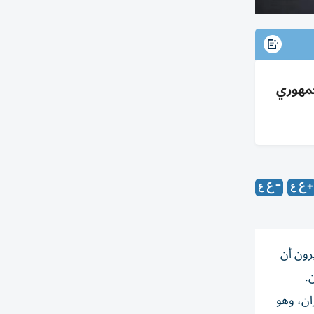
لبنزين؛ انقسام جمهوري
رون أن
.
ن، ​وهو