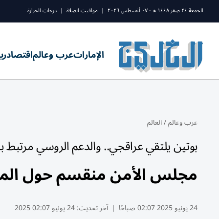
الجمعة ٢٤ صفر ١٤٤٨ ه - ٠٧ أغسطس ٢٠٢٦
|
مواقيت الصلاة
|
درجات الحرارة
الإمارات
عرب وعالم
اقتصاد
ري
عرب وعالم
/
العالم
بوتين يلتقي عراقجي.. والدعم الروسي مرتبط ب
مجلس الأمن منقسم حول المو
24 يونيو 2025 02:07 صباحًا
|
آخر تحديث:
24 يونيو 02:07 2025