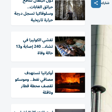
دول البلقان تكافح
شارك
حرائق الغابات..
وسلوفاكيا تسجل درجة
حرارة تاريخية
تفشي الكوليرا في
تشاد.. 240 إصابة و13
حالة وفاة
أوكرانيا تستهدف
مصافي نفط.. وموسكو
تقصف محطة قطار
وناقلة