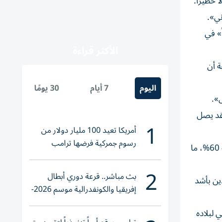
 خطيراً.
ني».
ً» في
الأكثر قراءة
ة أن
اليوم
7 أيام
30 يومًا
س».
فقد يصل
1
أمريكا تعيد 100 مليار دولار من
رسوم جمركية فرضها ترامب
في ما يتعلق بتأثير الضربات الأمريكية، أشار إلى «حفر ظاهرة في موقع فوردو، الموقع الرئيسي في إيران لتخصيب اليورانيوم بنسبة 60%، ما
2
بث مباشر.. قرعة دوري أبطال
ين بأشد
إفريقيا والكونفدرالية موسم 2026-
2027
 لبلاده