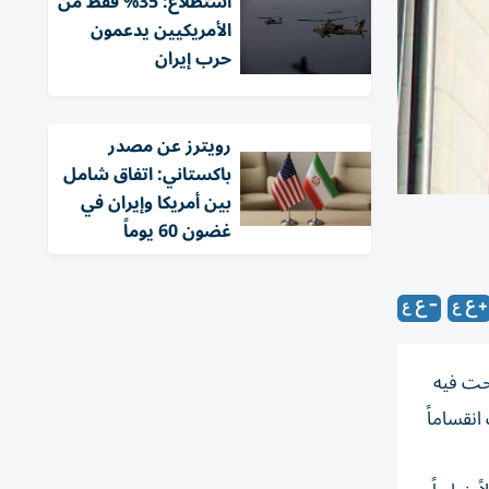
استطلاع: 35% فقط من
الأمريكيين يدعمون
حرب إيران
‏رويترز عن مصدر
باكستاني: اتفاق شامل
بين أمريكا وإيران في
غضون 60 يوماً
رحت فيه
نقساماً