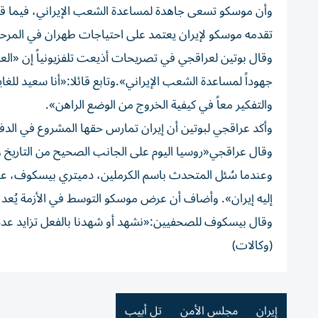
وأن موسكو تسعى جاهدة لمساعدة الشعب الإيراني، فيما قال
تقدمه موسكو لإيران يعتمد على احتياجات طهران في المرحلة
وقال بوتين لعراقجي في تصريحات أذيعت تلفزيونياً إن «العدو
جهوداً لمساعدة الشعب الإيراني».وتابع قائلا:«أنا سعيد لل
والتفكير معاً في كيفية الخروج من الوضع الراهن».
وأكد عراقجي لبوتين أن إيران تمارس حقها المشروع في الدفا
وقال عراقجي«روسيا اليوم على الجانب الصحيح من التاريخ وا
وعندما سُئل المتحدث باسم الكرملين، دميتري بيسكوف، عمّا
إليه إيران». وأضاف أن عرض موسكو التوسط في الأزمة يُعد 
وقال بيسكوف للصحفيين:«نشهد أو شهدنا بالفعل تزايد عدد أ
(وكالات)
إيران
مجلس الأمن
تل أبيب