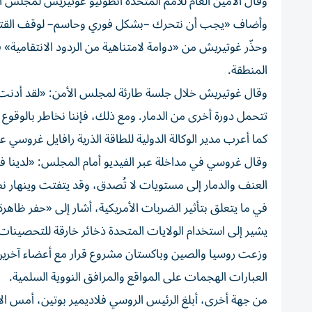
وقال الأمين العام للأمم المتحدة أنطونيو غوتيريش لمجلس الأ
وأضاف «يجب أن نتحرك –بشكل فوري وحاسم– لوقف القتال وا
وحذّر غوتيريش من «دوامة لامتناهية من الردود الانتقامية» 
المنطقة.
وقال غوتيريش خلال جلسة طارئة لمجلس الأمن: «لقد أدنت 
تتحمل دورة أخرى من الدمار. ومع ذلك، فإننا نخاطر بالوقوع ف
كما أعرب مدير الوكالة الدولية للطاقة الذرية رافايل غروسي
وقال غروسي في مداخلة عبر الفيديو أمام المجلس: «لدينا فر
العنف والدمار إلى مستويات لا تُصدق، وقد يتفتت وينهار نظا
يشير إلى استخدام الولايات المتحدة ذخائر خارقة للتحصينات
وزعت روسيا والصين وباكستان مشروع قرار مع أعضاء آخرين
العبارات الهجمات على المواقع والمرافق النووية السلمية.
من جهة أخرى، أبلغ الرئيس الروسي فلاديمير بوتين، أمس الاثن