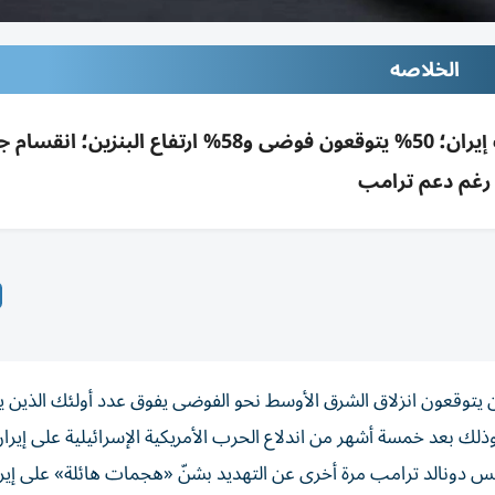
الخلاصه
استطلاع رويترز/إبسوس: 35% فقط يدعمون حرب إيران؛ 50% يتوقعون فوضى و58% ارتفاع ا
رغم دعم ترامب
ن يتوقعون انزلاق الشرق الأوسط نحو الفوضى يفوق عدد أولئك الذين ي
لك بعد خمسة ‌أشهر من اندلاع الحرب الأمريكية الإسرائيلية على إيران
رئيس دونالد ترامب مرة أخرى عن التهديد بشنّ «هجمات هائلة» على إيرا