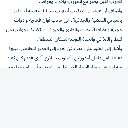
وأضاف أن عمليات التنقيب أظهرت جدراناً متعرجة أحاطت
بالمباني السكنية والجنائزية، إلى جانب أوان فخارية وأدوات
حجرية وعظام للأسماك والطيور والحيوانات، تكشف جوانب من
النظام الغذائي والحياة اليومية لسكان المنطقة.
وأشار إلى العثور على حفر دفن تعود إلى العصر البطلمي، بينها
دفنة لطفل داخل أمفورتين -أسلوب جنائزي أثري قديم كان يُعاد
فيه استخدام جرار الفخار الكبيرة لدفن الموتى- أعيد استخدامهما
للدفن، بما يؤكد استمرار استخدام الموقع عبر عصور تاريخية
مختلفة.
المقالة التالية