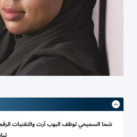
شما السميحي توظف البوب آرت والتقنيات الرقمية لتأ
تبا