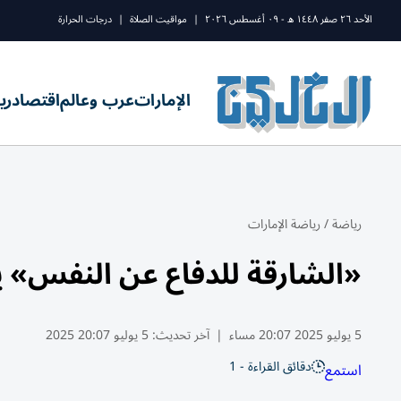
الأحد ٢٦ صفر ١٤٤٨ ه - ٠٩ أغسطس ٢٠٢٦
|
مواقيت الصلاة
|
درجات الحرارة
الإمارات
عرب وعالم
اقتصاد
ري
رياضة
/
رياضة الإمارات
«الشارقة للدفاع عن النفس»
5 يوليو 2025 20:07 مساء
|
آخر تحديث:
5 يوليو 20:07 2025
دقائق القراءة - 1
استمع