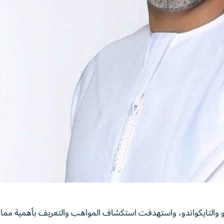
دو والتايكواندو، واستهدفت استكشاف المواهب والتعريف بأهمية مما