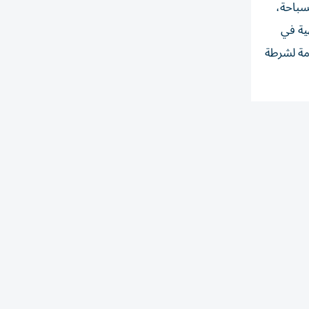
سباحة،
ية في
امة لشرطة