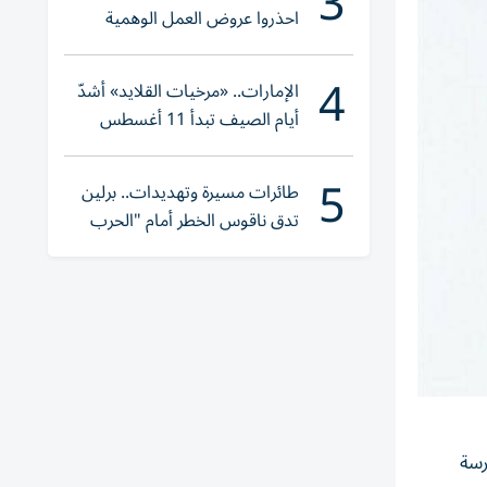
3
احذروا عروض العمل الوهمية
وتحققوا عبر «الباركود»
4
الإمارات.. «مرخيات القلايد» أشدّ
أيام الصيف تبدأ 11 أغسطس
5
طائرات مسيرة وتهديدات.. برلين
تدق ناقوس الخطر أمام "الحرب
الهجينة"
رسة