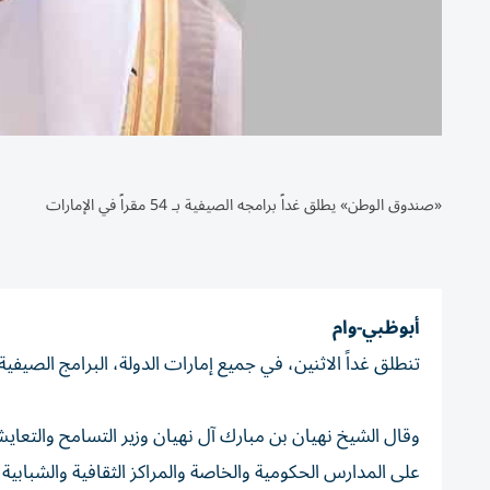
«صندوق الوطن» يطلق غداً برامجه الصيفية بـ 54 مقراً في الإمارات
أبوظبي-وام
تنطلق غداً الاثنين، في جميع إمارات الدولة، البرامج الصيفية لصندو
على المدارس الحكومية والخاصة والمراكز الثقافية والشبابية، تستهدف الوصول إلى 50 ألف 