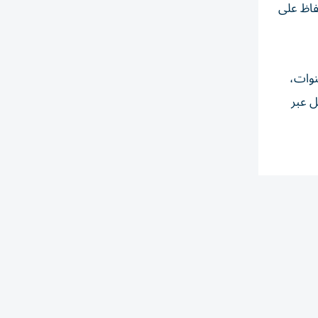
حفاظ على
ت الشيخ نهيان بن مبارك آل نهيان، تم تصنيف المشاركين إلى ثلاث فئات عمرية (8-10 سنوات،
يل عبر