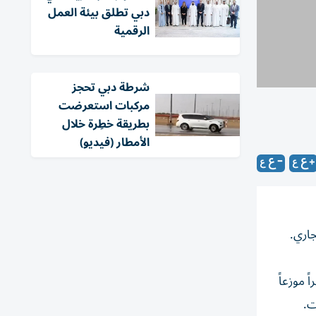
دبي تطلق بيئة العمل
الرقمية
شرطة دبي تحجز
مركبات استعرضت
بطريقة خطِرة خلال
الأمطار (فيديو)
وزير التسامح والتعايش رئيس مجلس إدارة صندوق الوطن، إن البرامج، التي تقام في 54 مقراً موزعاً