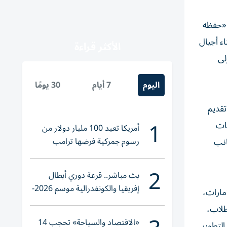
 «حفظه
اء أجيال
الأكثر قراءة
لى
اليوم
7 أيام
30 يومًا
تقديم
1
ئات
أمريكا تعيد 100 مليار دولار من
رسوم جمركية فرضها ترامب
انب
2
بث مباشر.. قرعة دوري أبطال
إفريقيا والكونفدرالية موسم 2026-
مارات،
2027
طلاب،
«الاقتصاد والسياحة» تحجب 14
التطوير