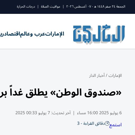
الجمعة ٢٤ صفر ١٤٤٨ ه - ٠٧ أغسطس ٢٠٢٦
|
مواقيت الصلاة
|
درجات الحرارة
الإمارات
عرب وعالم
اقتصاد
ري
الإمارات
/
أخبار الدار
«صندوق الوطن» يطلق غداً برامجه الصيفية بـ
6 يوليو 2025 16:00 مساء
|
آخر تحديث:
7 يوليو 00:33 2025
دقائق القراءة - 3
استمع