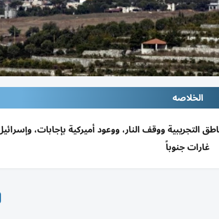
الخلاصه
ع المناطق التجريبية ووقف النار، ووعود أميركية بإجابات، وإسرائي
غارات جنوباً