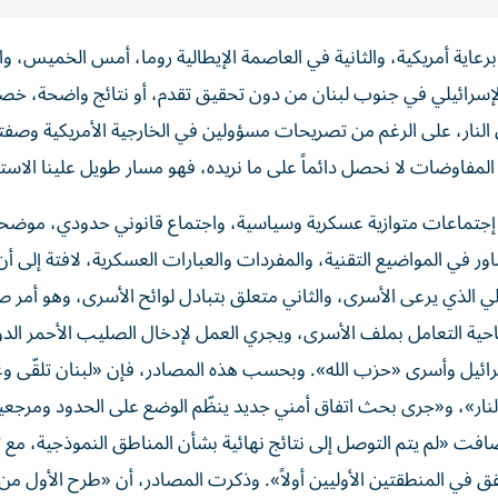
برعاية أمريكية، والثانية في العاصمة الإيطالية روما، أمس الخميس، وا
صعيد الإسرائيلي في جنوب لبنان من دون تحقيق تقدم، أو نتائج واضحة، خصو
النار، على الرغم من تصريحات مسؤولين في الخارجية الأمريكية وصفت
لمفاوضات لا نحصل دائماً على ما نريده، فهو مسار طويل علينا الاستم
حسب مصادر الرئاسة اللبنانية، فقد شهدت جلسة أمس 3 إجتماعات متوازية عسكرية وسياسية، واجتماع قانوني حدودي، مو
ر في المواضيع التقنية، والمفردات والعبارات العسكرية، لافتة إلى أ
ي الذي يرعى الأسرى، والثاني متعلق بتبادل لوائح الأسرى، وهو أمر
لناحية التعامل بملف الأسرى، ويجري العمل لإدخال الصليب الأحمر الد
رائيل وأسرى «حزب الله». وبحسب هذه المصادر، فإن «لبنان تلقّى وع
ار»، و«جرى بحث اتفاق أمني جديد ينظّم الوضع على الحدود ومرجعي
. وأضافت «لم يتم التوصل إلى نتائج نهائية بشأن المناطق النموذجية، مع
قق في المنطقتين الأوليين أولاً». وذكرت المصادر، أن «طرح الأول من