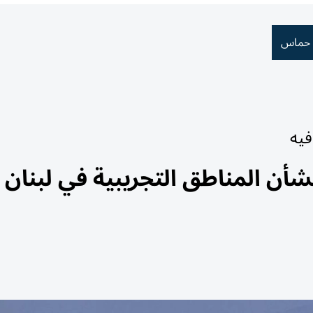
 حماس
فيه