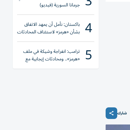
3
جرمانا السورية (فيديو)
4
باكستان: نأمل أن يمهد الاتفاق
بشأن «هرمز» لاستئناف المحادثات
بين واشنطن وطهران
5
ترامب: انفراجة وشيكة في ملف
«هرمز».. ومحادثات إيجابية مع
إيران
شارك