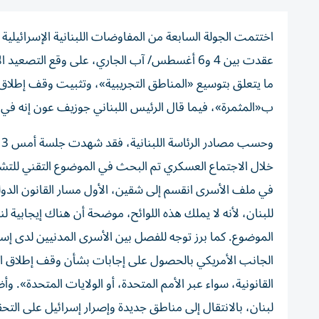
اختتمت الجولة السابعة من المفاوضات اللبنانية الإسرائيلية 
عقدت بين 4 و6 أغسطس/ آب الجاري، على وقع الت
ما يتعلق بتوسيع «المناطق التجريبية»، وتثبيت وقف إطلاق 
ب«المثمرة»، فيما قال الرئيس اللبناني جوزيف عون إنه في ا
و
خلال الاجتماع العسكري تم البحث في الموضوع التقني للتشاو
في ملف الأسرى انقسم إلى شقين، الأول مسار القانون الدول
للبنان، لأنه لا يملك هذه اللوائح، موضحة أن هناك إيجابية 
الموضوع. كما برز توجه للفصل بين الأسرى المدنيين لدى إس
الجانب الأمريكي بالحصول على إجابات بشأن وقف إطلاق الن
القانونية، سواء عبر الأمم المتحدة، أو ​الولايات المتحدة​»
لبنان، بالانتقال إلى مناطق جديدة وإصرار إسرائيل على التح