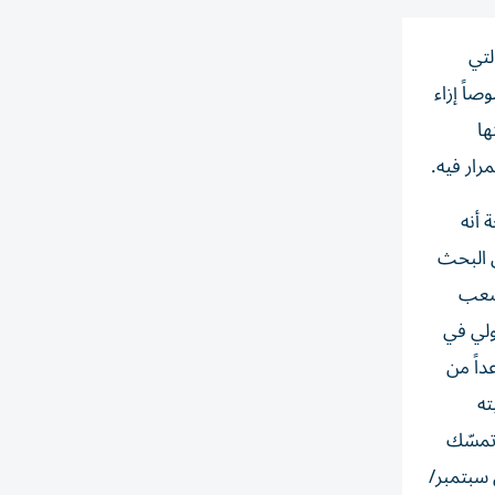
لتي
صاً إزاء
ها
رار فيه.
ضحة أنه
ن البحث
 صعب
ولي في
داً من
ته
 تمسّك
 سبتمبر/