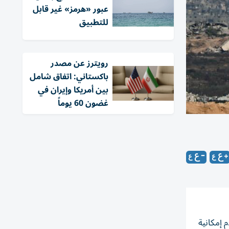
عبور «هرمز» غير قابل
للتطبيق
‏رويترز عن مصدر
باكستاني: اتفاق شامل
بين أمريكا وإيران في
غضون 60 يوماً
 إمكانية