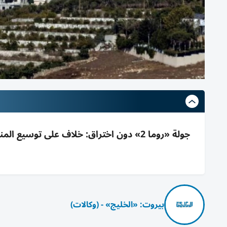
جولة «روما 2» دون اختراق: خلاف على توسي
بيروت: «الخليج» - (وكالات)