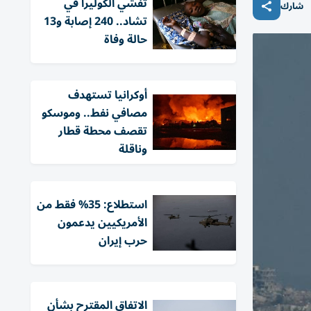
تفشي الكوليرا في
شارك
تشاد.. 240 إصابة و13
حالة وفاة
أوكرانيا تستهدف
مصافي نفط.. وموسكو
تقصف محطة قطار
وناقلة
استطلاع: 35% فقط من
الأمريكيين يدعمون
حرب إيران
الاتفاق المقترح بشأن