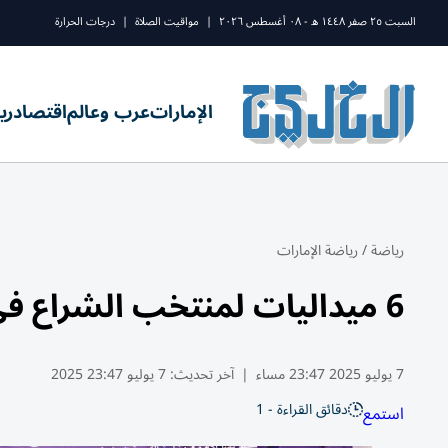
السبت ٢٥ صفر ١٤٤٨ ه - ٠٨ أغسطس ٢٠٢٦
|
مواقيت الصلاة
|
درجات الحرارة
الإمارات
عرب وعالم
اقتصاد
ري
رياضة
/
رياضة الإمارات
6 ميداليات لمنتخب الشراع في بطولة المضيق الدولية بالمغرب
7 يوليو 2025 23:47 مساء
|
آخر تحديث:
7 يوليو 23:47 2025
دقائق القراءة - 1
استمع