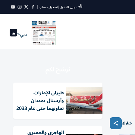
تسجيل الدخول
|
تسجيل حساب
دبي
--°
نرشح لكم
طيران الإمارات
وأرسنال يمددان
تعاونهما حتى عام 2033
شارك
الهاجري والحميري