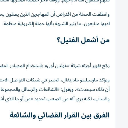
منهم سبعون ألفاً أدراجهم. ووفقاً لآخر حصيلة أصدرتها السلطات في سبتة، 
وانطلقت الحملة من افتراض أن المهاجرين الذين يصلون بحرا
لديها متابعون، ما يثير الشبهة بأنها حملة إلكترونية منظمة.
من أشعل الفتيل؟
رجّح تقرير أجرته شركة «غولدن أول» باستخدام المصادر المفت
ويؤكد مارسيلينو مادريغال، الخبير في شبكات التواصل الا
أن ذلك سيحدث». ويقول: «الشائعات والرسائل والمجموعات ا
واتساب، لكنه يرى أنه من الصعب تحديد «من أو ما الذي أش
الفرق بين القرار القضائي والشائعة