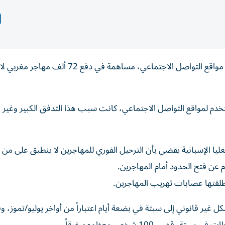
انتشرت شائعة فتح الحدود نحو سبتة كالنار في الهشيم على مواقع التواصل الاجتماعي، مساهمة في دفع 
 حملة التضليل التي طالت 11 مليون مستخدم لمواقع التواصل الاجتماعي، كانت سبب هذا التدفق الكبير 
عليا الإسبانية يقضي بأن الترحيل الفوري للمهاجرين لا ينطبق على من
 عن فتح الحدود أمام المهاجرين.
أطلقتها عصابات تهريب المهاجرين.
 إن 72 ألف شخص دخلوا بشكل غير قانوني إلى سبتة في بضعة أيام اعتباراً من أواخر يوليو/تموز،