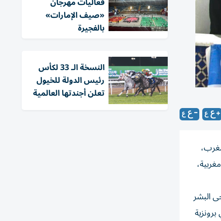
فعاليات مهرجان
«صيف الإمارات»
بالفجيرة
النسخة الـ 33 لكأس
رئيس الدولة للخيول
تعلن أجندتها العالمية
مضيق الدولية بالمغرب،
اً ولاعبة من 15 دولة أوروبية وإفريقية وآسيوية، إضافة إلى 9 أندية مغربية،
(إلكا 7 ماستر)، وعثمان الحمادي (إلكا 6 عام)، وضحى البشر
زت اليازية الحمادي برونزية