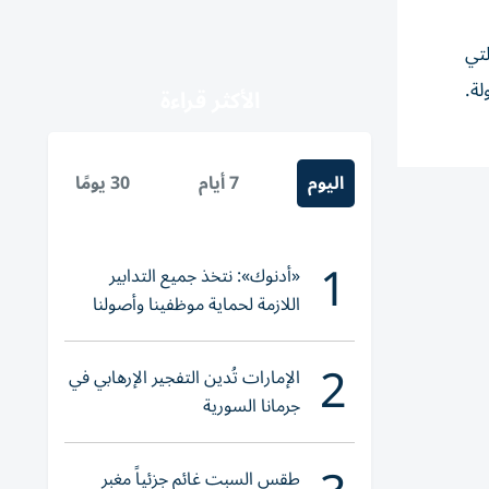
لتي
لة.
الأكثر قراءة
اليوم
7 أيام
30 يومًا
1
«أدنوك»: نتخذ جميع التدابير
اللازمة لحماية موظفينا وأصولنا
وعملياتنا
2
الإمارات تُدين التفجير الإرهابي في
جرمانا السورية
طقس السبت غائم جزئياً مغبر