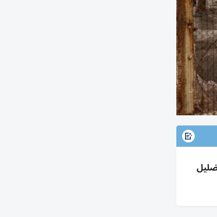
 72 ألف مغربي للهجرة ومقتل 100 وسط تضليل