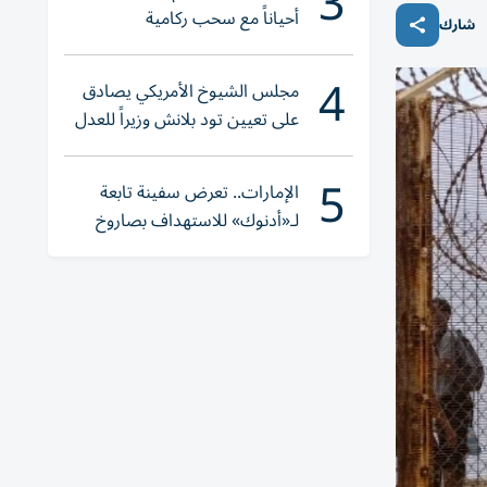
3
أحياناً مع سحب ركامية
شارك
4
مجلس الشيوخ الأمريكي يصادق
على تعيين تود بلانش وزيراً للعدل
5
الإمارات.. تعرض سفينة تابعة
لـ«أدنوك» للاستهداف بصاروخ
أثناء عبورها «هرمز»