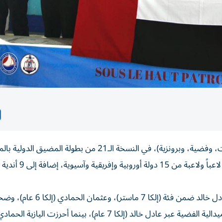
أحرز منتخبنا الوطني للشراع الحديث، 6 ميداليات (4 ذهبيات، وفضية، وبرونزية)، في النسخة الـ21 من بطولة ال
التي احتضنها النادي الملكي البحري المغربي، بمشاركة 121 لاعب
شهدت البطولة تألق الرباعي أصحاب الميداليات الذهبية، عادل خالد ضمن فئة 
(إلكا 6 بنات)، ومروى الحمادي (إلكا 4 بنات)، فيما جاءت الميدالية الفضية عبر عادل خالد (إلكا 7 عام)، بينما أحر