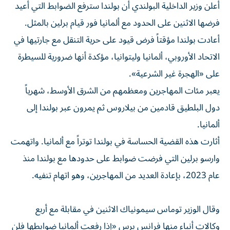
أعلن وزير الداخلية البولندي أن بولندا سترفع الضوابط التي أُعيد
فرضها الاثنين على الحدود مع ألمانيا فور قيام برلين بالمثل.
أعادت بولندا مؤقتاً فرض قيود على حرية التنقل مع جارتيها في
الاتحاد الأوروبي، ألمانيا وليتوانيا، مؤكدة أنها ضرورية للسيطرة
على «الهجرة غير الشرعية».
يعبر مئات المهاجرين ومعظمهم من الشرق الأوسط، شهرياً
دول البلطيق قادمين من بيلاروس ثم يمرون عبر بولندا إلى
ألمانيا.
أثارت هذه القضية الحساسة في بولندا توتراً مع ألمانيا. واتهمت
وارسو برلين التي فرضت ضوابط على حدودها مع بولندا منذ
عام 2023، بإعادة العديد من المهاجرين، وهو اتهام تنفيه.
وقال الوزير توماس سيمونياك الاثنين في مقابلة مع أربع
وكالات أنباء منها فرانس برس «إذا رفعت ألمانيا ضوابطها فلن