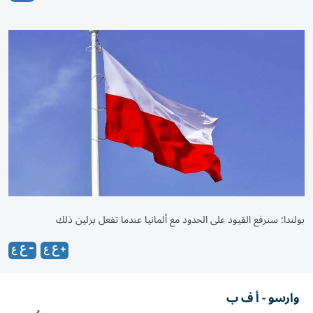
بولندا: سنرفع القيود على الحدود مع ألمانيا عندما تفعل برلين ذلك
وارسو - أ ف ب