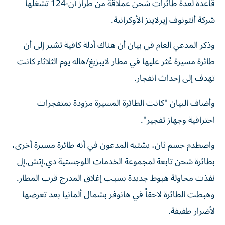
قاعدة لعدة طائرات شحن عملاقة من طراز أن-124 تشغلها
شركة أنتونوف إيرلاينز الأوكرانية.
وذكر المدعي العام في بيان أن هناك أدلة كافية تشير إلى أن
طائرة مسيرة عُثر عليها في مطار لايبزيغ/هاله يوم الثلاثاء كانت
تهدف إلى إحداث انفجار.
وأضاف البيان "كانت الطائرة المسيرة مزودة بمتفجرات
احترافية وجهاز تفجير".
واصطدم جسم ثان، يشتبه المدعون في أنه طائرة مسيرة أخرى،
بطائرة شحن تابعة لمجموعة الخدمات اللوجستية دي.إتش.إل
نفذت محاولة هبوط جديدة بسبب إغلاق المدرج قرب المطار.
وهبطت الطائرة لاحقاً في هانوفر بشمال ألمانيا بعد تعرضها
لأضرار طفيفة.