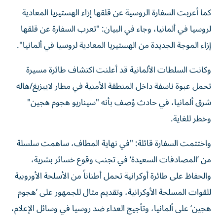
كما أعربت السفارة الروسية عن قلقها إزاء الهستيريا المعادية
لروسيا في ألمانيا، وجاء في البيان: "تعرب السفارة عن قلقها
إزاء الموجة الجديدة من الهستيريا المعادية لروسيا في ألمانيا".
وكانت السلطات الألمانية قد أعلنت اكتشاف طائرة مسيرة
تحمل عبوة ناسفة داخل المنطقة الأمنية في مطار لايبزيغ/هاله
شرق ألمانيا، في حادث وُصف بأنه "سيناريو هجوم هجين"
وخطر للغاية.
واختتمت السفارة قائلة: "في نهاية المطاف، ساهمت سلسلة
من ’المصادفات السعيدة‘ في تجنب وقوع خسائر بشرية،
والحفاظ على طائرة أوكرانية تحمل أطناناً من الأسلحة الأوروبية
للقوات المسلحة الأوكرانية، وتقديم مثال للجمهور على ’هجوم
هجين‘ على ألمانيا، وتأجيج العداء ضد روسيا في وسائل الإعلام،