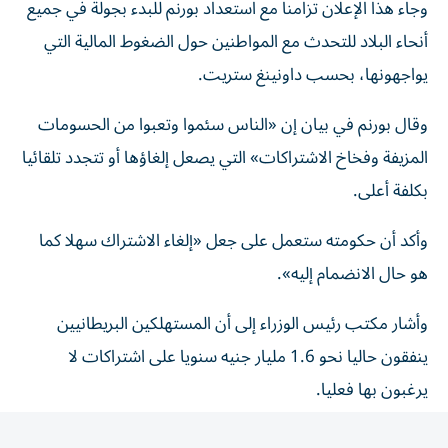
أنحاء البلاد للتحدث مع المواطنين حول الضغوط المالية التي
يواجهونها، بحسب داونينغ ستريت.
وقال بورنم في بيان إن «الناس سئموا وتعبوا من الحسومات
المزيفة وفخاخ الاشتراكات» التي يصعل إلغاؤها أو تتجدد تلقائيا
بكلفة أعلى.
وأكد أن حكومته ستعمل على جعل «إلغاء الاشتراك سهلا كما
هو حال الانضمام إليه».
وأشار مكتب رئيس الوزراء إلى أن المستهلكين البريطانيين
ينفقون حاليا نحو 1.6 مليار جنيه سنويا على اشتراكات لا
يرغبون بها فعليا.
ومن المقرر أن تدخل قواعد جديدة حيز التنفيذ في كانون الثاني/