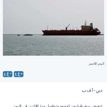
البحر الأحمر
دبي - أ ف ب
تتعرض سفينة شحن لهجوم متواصل منذ الاثنين في البحر