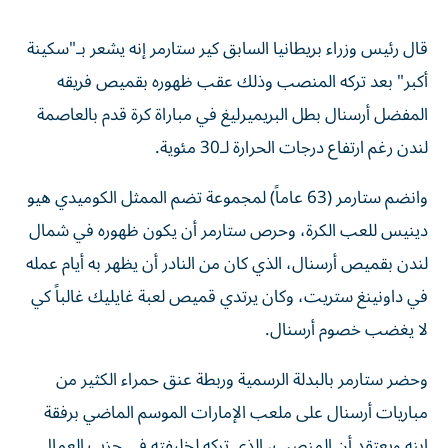
قال رئيس وزراء بريطانيا السابق كير ستارمر إنه يشعر بـ"سكينة
أكبر" بعد تركه المنصب وذلك عقب ظهوره بقميص فريقه
المفضل أرسنال بطل البريميرليغ في مباراة كرة قدم بالعاصمة
لندن رغم ارتفاع درجات الحرارة لـ30 مئوية.
وانضم ستارمر (63 عاماً) لمجموعة تضم الممثل الكوميدي هيو
دينيس للعب الكرة، وحرص ستارمر أن يكون ظهوره في شمال
لندن بقميص أرسنال، الذي كان من النادر أن يظهر به أيام عمله
في داونينغ ستريت، وكان يرتدي قميص لعبة غايليك غالباً كي
لا يغضب خصوم أرسنال.
وحضر ستارمر بالبدلة الرسمية وربطة عنق حمراء الكثير من
مباريات أرسنال على ملعب الإمارات الموسم الماضي برفقة
ابنه ويعتقد أن المنصب، الذي تركه لخليفته في حزب العمال