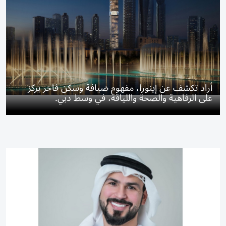
أراد تكشف عن إينورا، مفهوم ضيافة وسكن فاخر يركز
على الرفاهية والصحة واللياقة، في وسط دبي.