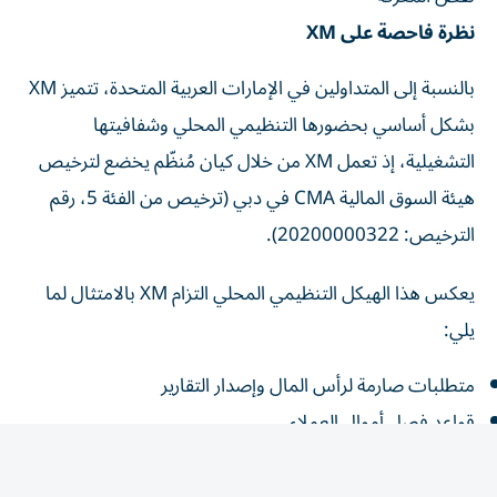
نظرة فاحصة على XM
بالنسبة إلى المتداولين في الإمارات العربية المتحدة، تتميز XM
بشكل أساسي بحضورها التنظيمي المحلي وشفافيتها
التشغيلية، إذ تعمل XM من خلال كيان مُنظّم يخضع لترخيص
هيئة السوق المالية CMA في دبي (ترخيص من الفئة 5، رقم
الترخيص: 20200000322).
يعكس هذا الهيكل التنظيمي المحلي التزام XM بالامتثال لما
يلي:
متطلبات صارمة لرأس المال وإصدار التقارير
قواعد فصل أموال العملاء
معايير الإفصاح عن المخاطر والشفافية
إشراف تنظيمي مستمر