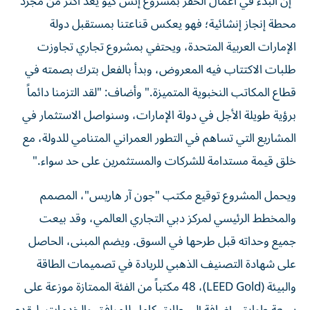
"إن البدء في أعمال الحفر بمشروع إتش كيو يعد أكثر من مجرد
محطة إنجاز إنشائية؛ فهو يعكس قناعتنا بمستقبل دولة
الإمارات العربية المتحدة، ويحتفي بمشروع تجاري تجاوزت
طلبات الاكتتاب فيه المعروض، وبدأ بالفعل بترك بصمته في
قطاع المكاتب النخبوية المتميزة." وأضاف: "لقد التزمنا دائماً
برؤية طويلة الأجل في دولة الإمارات، وسنواصل الاستثمار في
المشاريع التي تساهم في التطور العمراني المتنامي للدولة، مع
خلق قيمة مستدامة للشركات والمستثمرين على حد سواء."
ويحمل المشروع توقيع مكتب "جون آر هاريس"، المصمم
والمخطط الرئيسي لمركز دبي التجاري العالمي، وقد بيعت
جميع وحداته قبل طرحها في السوق. ويضم المبنى، الحاصل
على شهادة التصنيف الذهبي للريادة في تصميمات الطاقة
والبيئة (LEED Gold)، 48 مكتباً من الفئة الممتازة موزعة على