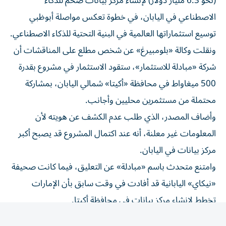
الاصطناعي في اليابان، في خطوة تعكس مواصلة أبوظبي
توسيع استثماراتها العالمية في البنية التحتية للذكاء الاصطناعي.
ونقلت وكالة «بلومبيرغ» عن شخص مطلع على المناقشات أن
شركة «مبادلة للاستثمار»، ستقود الاستثمار في مشروع بقدرة
500 ميغاواط في محافظة «أكيتا» شمالي اليابان، بمشاركة
محتملة من مستثمرين محليين وأجانب.
وأضاف المصدر، الذي طلب عدم الكشف عن هويته لأن
المعلومات غير معلنة، أنه عند اكتمال المشروع قد يصبح أكبر
مركز بيانات في اليابان.
وامتنع متحدث باسم «مبادلة» عن التعليق، فيما كانت صحيفة
«نيكاي» اليابانية قد أفادت في وقت سابق بأن الإمارات
تخطط لإنشاء مركز بيانات في محافظة أكيتا.
وبحسب المصدر، قد يصل إجمالي الاستثمارات المرتبطة
بالمشروع، بما في ذلك استثمارات الموردين والشركات التي قد