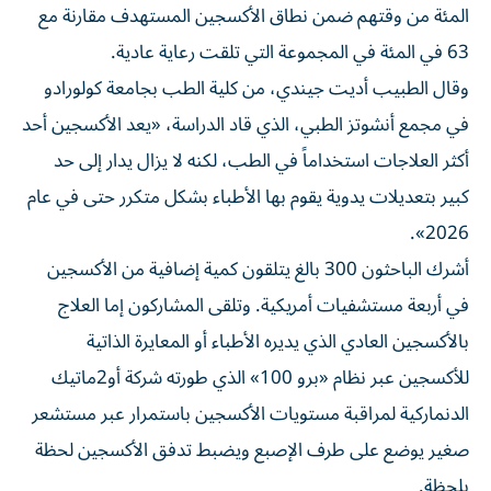
المئة من وقتهم ضمن نطاق الأكسجين المستهدف مقارنة مع
63 في المئة في المجموعة التي تلقت رعاية عادية.
وقال الطبيب أديت ‌جيندي، من كلية الطب بجامعة كولورادو
في مجمع أنشوتز الطبي، الذي ⁠قاد الدراسة، «يعد الأكسجين أحد
أكثر العلاجات استخداماً في الطب، لكنه لا يزال يدار إلى حد
كبير بتعديلات يدوية يقوم بها الأطباء بشكل متكرر حتى في عام
2026».
أشرك الباحثون 300 بالغ يتلقون كمية إضافية من الأكسجين
في أربعة مستشفيات أمريكية. وتلقى ​المشاركون إما العلاج
بالأكسجين العادي الذي يديره الأطباء أو ‌المعايرة الذاتية
للأكسجين عبر نظام «برو 100» الذي طورته شركة أو2ماتيك
الدنماركية لمراقبة مستويات الأكسجين باستمرار عبر مستشعر
صغير يوضع على طرف ⁠الإصبع ويضبط تدفق الأكسجين لحظة
بلحظة.