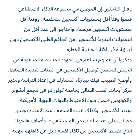
وقال الباحثون إن المرضى في مجموعة الذكاء الاصطناعي
قضوا وقتاً أقل بمستويات أكسجين منخفضة، ووقتاً أقل
بمستويات أكسجين ​مرتفعة، واحتاجوا إلى ‌عدد أقل من
التعديلات اليدوية للأكسجين من الطاقم الطبي للأكسجين ‌دون
أي زيادة في الآثار الجانبية الخطرة.
وذكروا أن عملهم يساهم في الجهود المستمرة المدعومة من
الجيش لتحسين توصيل الأكسجين في البيئات شديدة ‌الضغط.
وأوضح الطبيب ‌فيك بيبارتا، المشارك في إعداد ⁠الدراسة ومدير
مركز أبحاث الطب القتالي بجامعة كولورادو في ‌مجمع أنشوتز،
والكولونيل ضمن جنود الاحتياط بالقوات الجوية الأمريكية،
«ينفد الأكسجين وكذلك انتباه المسعف عند الاعتناء بجندي
⁠مصاب على بعد ساعات من المستشفى»، وأضاف «الجهاز
الذي يضبط الأكسجين ​من تلقاء نفسه يزيل عن كاهلهم مهمة