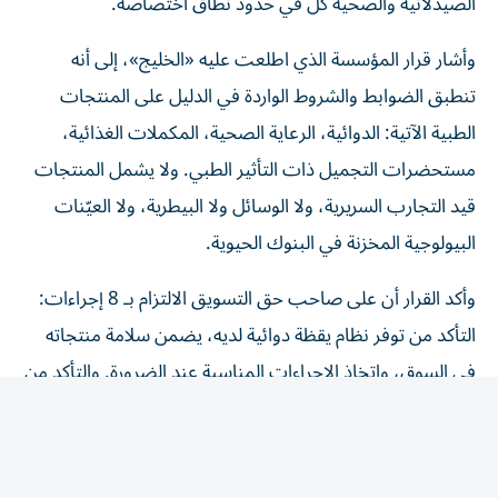
الصيدلانية والصحية كل في حدود نطاق اختصاصه.
وأشار قرار المؤسسة الذي اطلعت عليه «الخليج»، إلى أنه
تنطبق الضوابط والشروط الواردة في الدليل على المنتجات
الطبية الآتية: الدوائية، الرعاية الصحية، المكملات الغذائية،
مستحضرات التجميل ذات التأثير الطبي. ولا يشمل المنتجات
قيد التجارب السريرية، ولا الوسائل ولا البيطرية، ولا العيّنات
البيولوجية المخزنة في البنوك الحيوية.
وأكد القرار أن على صاحب حق التسويق الالتزام بـ 8 إجراءات:
التأكد من توفر نظام يقظة دوائية لديه، يضمن سلامة منتجاته
في السوق، واتخاذ الإجراءات المناسبة عند الضرورة. والتأكد من
أن جميع المعلومات المرتبطة بتوازن المنافع والمخاطر للمنتج
الطبي، تُبلّغ إلى الوحدة التنظيمية، وفق الضوابط والشروط
الواردة في الدليل. وإنشاء نظام لجمع التقارير المتعلقة بالآثار