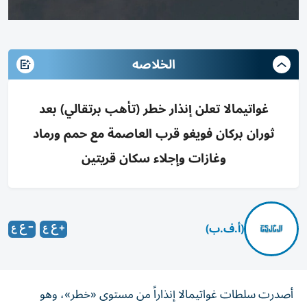
الخلاصه
غواتيمالا تعلن إنذار خطر (تأهب برتقالي) بعد
ثوران بركان فويغو قرب العاصمة مع حمم ورماد
وغازات وإجلاء سكان قريتين
(أ.ف.ب)
أصدرت سلطات غواتيمالا إنذاراً من مستوى «خطر»، وهو