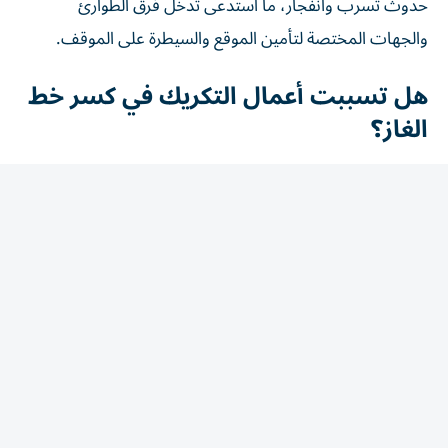
والجهات المختصة لتأمين الموقع والسيطرة على الموقف.
هل تسببت أعمال التكريك في كسر خط
الغاز؟
وحسمت وزارة الموارد المائية والري الجدل بشأن ارتباط الحادث
بأعمال التكريك الجارية في ترعة الإسماعيلية، مؤكدة أن أعمال
التكريك لم تبدأ في المنطقة التي وقع بها الحادث، ولم تصل إلى
نقطة خط الغاز.
وشددت الوزارة على أنه لم يتم تنفيذ أي أعمال تكريك في موقع
الحادث، فيما يجرى حالياً فحص ملابسات الواقعة فنياً بدقة،
للوقوف على السبب الحقيقي لانفجار خط الغاز وتحديد
المسؤوليات بناءً على نتائج الفحص.