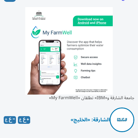
جامعة الشارقة و«IBM» تطلقان «My FarmWell»
الشارقة: «الخليج»