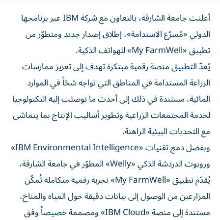
أعلنت جامعة الشارقة، بالتعاون مع شركة IBM عبر برنامجها
الدولي «مُسرّع الاستدامة»، إطلاق إصدار جديد ومتطوّر من
تطبيق «My FarmWell» للهواتف الذكية.
يُعدّ التطبيق منصة رقمية مبتكرة تهدف إلى تعزيز ممارسات
الزراعة المستدامة في المناطق التي تواجه شحّاً في الموارد
المائية، مستندة في ذلك إلى أحدث ما توصلت إليه التكنولوجيا
لخدمة المجتمعات الزراعية وتطوير أساليب الإنتاج بما يتماشى
مع التحديات البيئية الراهنة.
وبفضل دمج تقنيات «IBM Environmental Intelligence»
وروبوت الدردشة الذكي «Welly» المطوّر في جامعة الشارقة،
يُقدّم تطبيق «My FarmWell» تجربة رقمية متكاملة تُمكّن
المزارعين من الوصول إلى بيانات دقيقة حول المياه والمناخ،
مستندة إلى منصة «IBM Cloud» ومصممة خصيصاً وفق