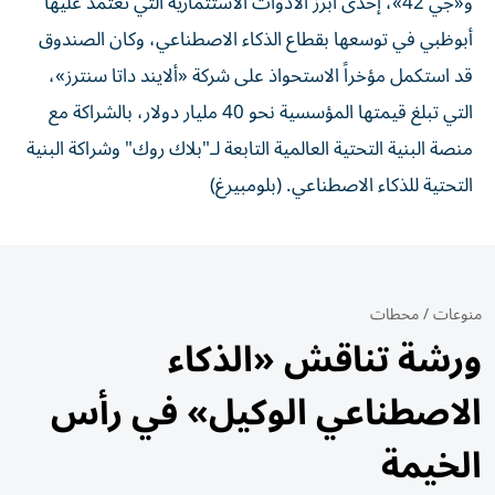
و«جي 42»، إحدى أبرز الأدوات الاستثمارية التي تعتمد عليها
أبوظبي في توسعها بقطاع الذكاء الاصطناعي، وكان الصندوق
قد استكمل مؤخراً الاستحواذ على شركة «ألايند داتا سنترز»،
التي تبلغ قيمتها المؤسسية نحو 40 مليار دولار، بالشراكة مع
منصة البنية التحتية العالمية التابعة لـ"بلاك روك" وشراكة البنية
التحتية للذكاء الاصطناعي. (بلومبيرغ)
منوعات
/
محطات
ورشة تناقش «الذكاء
الاصطناعي الوكيل» في رأس
الخيمة