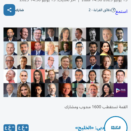
دقائق القراءة - 2
استمع
شارك
القمة تستقطب 1600 مندوب ومشارك
دبي: «الخليج»