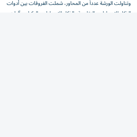
الذكاء الاصطناعي التقليدية والذكاء الاصطناعي الوكيل، وآليات
تصميم الوكلاء الأذكياء، وكيفية توظيفهم في إدارة المشاريع،
وتحسين تجربة المستفيدين، وتسريع إنجاز الأعمال، مع
استعراض نماذج عملية لتطبيقات هذه التقنية في المؤسسات
الحديثة.
وناقش المشاركون أثر الذكاء الاصطناعي في إعادة تشكيل
بيئات العمل المستقبلية، وأهمية تطوير المهارات الرقمية،
وتعزيز ثقافة الابتكار، وتهيئة الكفاءات الوطنية للاستفادة من
الإمكانات المتقدمة التي توفرها التقنيات الذكية في مختلف
القطاعات.
التنمية المستدامة