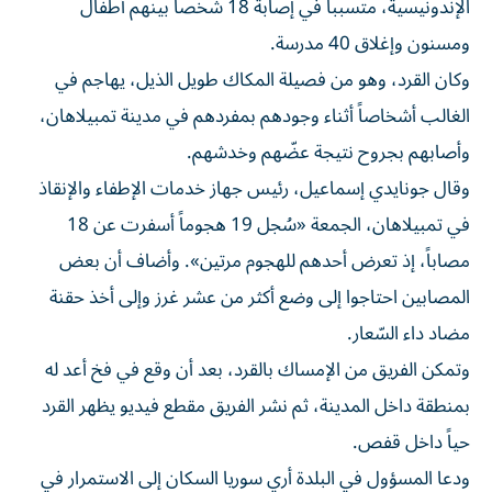
الإندونيسية، متسبباً في إصابة 18 شخصاً بينهم أطفال
ومسنون وإغلاق 40 مدرسة.
وكان القرد، وهو من فصيلة المكاك طويل الذيل، يهاجم في
الغالب أشخاصاً أثناء وجودهم بمفردهم في مدينة تمبيلاهان،
وأصابهم بجروح نتيجة عضّهم وخدشهم.
وقال جونايدي إسماعيل، رئيس جهاز خدمات الإطفاء والإنقاذ
في تمبيلاهان، الجمعة «سُجل 19 هجوماً أسفرت عن 18
مصاباً، إذ تعرض أحدهم للهجوم مرتين». وأضاف أن بعض
المصابين احتاجوا إلى وضع أكثر من عشر غرز وإلى أخذ حقنة
مضاد داء السّعار.
وتمكن الفريق من الإمساك بالقرد، بعد أن وقع في فخ أعد له
بمنطقة داخل المدينة، ثم نشر الفريق مقطع فيديو يظهر القرد
حياً داخل قفص.
ودعا المسؤول في البلدة أري سوريا السكان إلى الاستمرار في