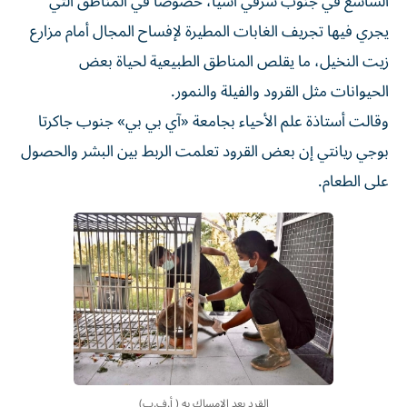
الشاسع في جنوب شرقي آسيا، خصوصاً في المناطق التي
يجري فيها تجريف الغابات المطيرة لإفساح المجال أمام مزارع
زيت النخيل، ما يقلص المناطق الطبيعية لحياة بعض
الحيوانات مثل القرود والفيلة والنمور.
وقالت أستاذة علم الأحياء بجامعة «آي بي بي» جنوب جاكرتا
بوجي ريانتي إن بعض القرود تعلمت الربط بين البشر والحصول
على الطعام.
القرد بعد الإمساك به ( أ.ف.ب)