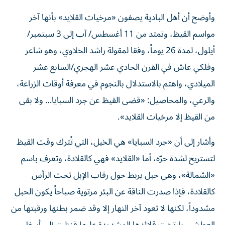
وأوضح أن أهل البادية يصفون «مرخيات القلايد» بأنها آخر
مواسم القيظ، وتمتد من 11 أغسطس/ آب إلى 3 سبتمبر/
أيلول، لمدة 26 يوماً، وفقا لمقولة راشد الخلاوي، وهو شاعر
وفلكي عاش في القرن الحادي عشر الهجري/السابع عشر
الميلادي، واهتم بالاستدلال بالنجوم في معرفة أوقات الزراعة،
والرعي، والمحاصيل: «قضى القيظ عن جرد السبايا… ولا بقى
من القيظ إلا مرخيات القلايد».
وأشار إلى أن «جرد السبايا» هي الخيل، التي تُترك وقت القيظ
لتستريح لشدة حرّه، أما «القلايد» فهي كالقلادة، وتعرف باسم
«الشمالة»، وهي حبل يربط حول رقاب الإبل تحت الرأس
كالقلادة، فإذا صدرت الناقة عن البئر مرتوية صباحاً يكون الحبل
مشدوداً، لكنها لا تعود آخر النهار إلا وقد ضمر بطنها ورقبتها من