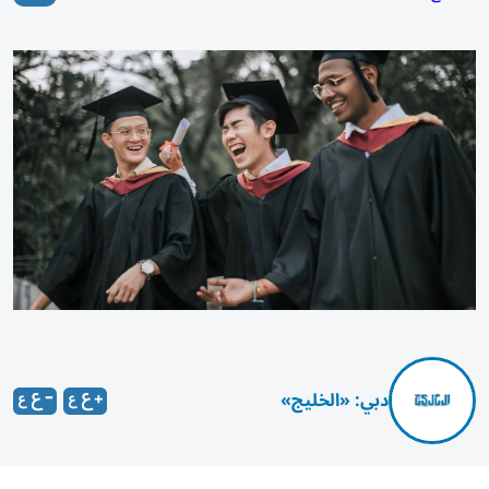
دبي: «الخليج»