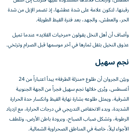
العطش، وارتخت قلائدها المشدودة عليها فنزلت إلى أسفل
رقبتها، لتكون علامة على شدة عطشها، إذ تضمر الإبل من شدة
الحر، والعطش، والجهد، بعد فترة القيظ الطويلة.
وأضاف أن أهل النخل يقولون «مرخيات القلايد» عندما تميل
عذوق النخيل بثقل ثمارها في آخر موسمها قبل الصرام وترتخي.
نجم سهيل
وبيّن الجروان أن طلوع «منزلة الطرفة» يبدأ اعتباراً من 24
أغسطس، ويُرى خلالها نجم سهيل فجراً من الجهة الجنوبية
الشرقية، ويمثل طلوعه بشارة نهاية القيظ وانكسار حدة الحرارة
الشديدة، وبدء الانخفاض التدريجي في درجات الحرارة، مع ازدياد
الرطوبة، وتشكل ضباب الصباح، وبرودة باطن الأرض، وتلطف
الأجواء ليلاً، خاصة في المناطق الصحراوية الشمالية.