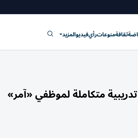
اضة
ثقافة
منوعات
رأي
فيديو
المزيد
تدريبية متكاملة لموظفي «آمر»