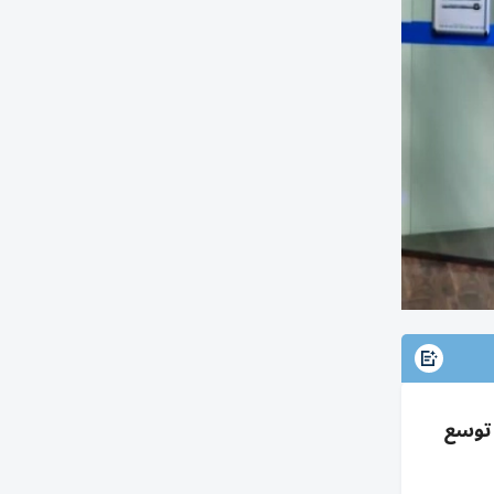
، تبني رقمي 99.5%، تكامل 115 مشروعاً مع 65 جهة، توسع