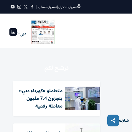
تسجيل الدخول
|
تسجيل حساب
دبي
--°
نرشح لكم
متعاملو «كهرباء دبي»
ينجزون 7.4 مليون
معاملة رقمية
شارك