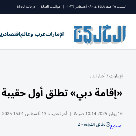
السبت ٢٥ صفر ١٤٤٨ ه - ٠٨ أغسطس ٢٠٢٦
|
مواقيت الصلاة
|
درجات الحرارة
الإمارات
عرب وعالم
اقتصاد
ري
الإمارات
/
أخبار الدار
«إقامة دبي» تطلق أول حقيبة 
16 يوليو 2025 10:14 صباحًا
|
آخر تحديث:
13 أغسطس 15:01 2025
دقائق القراءة - 2
استمع