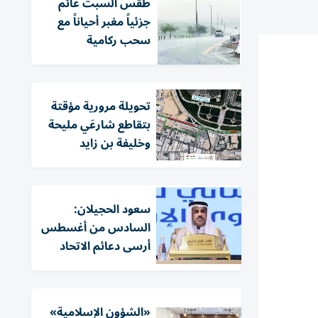
طقس السبت غائم
جزئياً مغبر أحياناً مع
سحب ركامية
تحويلة مرورية مؤقتة
بتقاطع شارعَي مليحة
وخليفة بن زايد
سعود الحجيلان:
السادس من أغسطس
أرسى دعائم الاتحاد
«الشؤون الإسلامية»