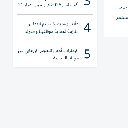
3
أغسطس 2026 في مصر.. عيار 21
دمة،
يقترب من هذا الرقم
مستمر
4
«أدنوك»: نتخذ جميع التدابير
اللازمة لحماية موظفينا وأصولنا
وعملياتنا
5
الإمارات تُدين التفجير الإرهابي في
جرمانا السورية