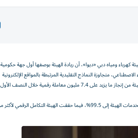
ئة كهرباء ومياه دبي «ديوا»، أن ريادة الهيئة بوصفها أول جهة حكومي
اصطناعي، متجاوزة النماذج التقليدية المرتبطة بالمواقع الإلكترونية
والتطبيقات الذكية وحدها، قد أسهم في تمكين متعاملي الهيئة من إنجاز ما يزيد على 7.4 مليون معاملة رقمية خلال