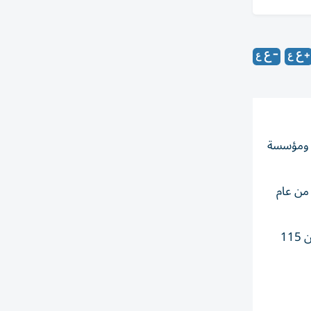
ة ومؤسسة
 النصف الأول من عام
وبنهاية يونيو من العام الجاري، وصلت نسبة التبني الرقمي لخدمات الهيئة إلى 99.5%، فيما حققت الهيئة التكامل الرقمي لأكثر من 115