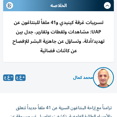
الخلاصه
تسريبات غرفة كينيدي و41 ملفاً للبنتاغون عن
UAP: مشاهدات ولقطات وتقارير، جدل بين
تهديد/أدلة، وتساؤل عن جاهزية البشر للإفصاح
عن كائنات فضائية
محمد كمال
تزامناً مع إزاحة البنتاغون السرية عن 41 ملفاً جديداً تتعلق
بالأجسام الطائرة الغامضة، تكشفت تفاصيل غير مسبوقة عن