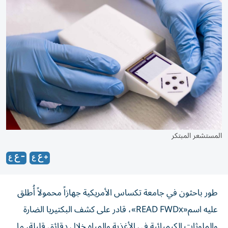
المستشعر المبتكر
طور باحثون في جامعة تكساس الأمريكية جهازاً محمولاً أُطلق
عليه اسم«READ FWDx»، قادر على كشف البكتيريا الضارة
والملوثات الكيميائية في الأغذية والمياه خلال دقائق قليلة، ما