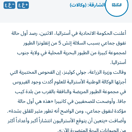
الشارقة: (وكالات)
أعلنت الحكومة الاتحادية ‌في أستراليا، الاثنين، رصد أول حالة
نفوق ​جماعي ‌بسبب السلالة إتش ‌5 من إنفلونزا الطيور
لمجموعة كبيرة من الطيور ‌البحرية المحلية في ولاية جنوب
⁠أستراليا.
وقالت وزيرة الزراعة، جولي كولينز، إن الفحوص المختبرية التي
أجرتها الوكالة الوطنية الأسترالية للعلوم أكدت وجود ​الفيروس
في مجموعة الطيور المريضة ‌والنافقة بالقرب من بلدة كيب
جافا. وأوضحت للصحفيين ⁠في كانبيرا «هذه هي أول حالة
مؤكدة لنفوق جماعي، ومن ​الواضح ‌أنه تطور مثير ‌للقلق بشدة».
وأضافت «يتعين أن يتوقع الأستراليون انتشاراً أكبر وأعداداً ‌أكثر
من الحيوانات ‌البرية المتضررة ⁠الآن».