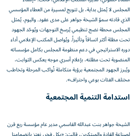
المجلس لا يُمثل بداية، بل تتويج لمسيرة من العطاء المؤسسي
الذي قادته سموّ الشيخة جواهر على مدى عقود. واليوم، يُمثل
المجلس محطة نضج تنظيمي يُرسخ التوجهات ويُوحّد الجهود
تحت مظلة أكثر اتساقاً وتأثيراً. ويُواصل المكتب الإعلامي أداء
دوره الاستراتيجي في دعم منظومة المجلس بكامل مؤسساته
المنضوية تحت مظلته، بإعلام أسري موجه يعكس الثوابت،
ويُبرز الجهود المجتمعية برؤية متكاملة تُواكب المرحلة وتخاطب
مختلف الفئات بوعي واحتراف».
استدامة التنمية المجتمعية
الشيخة جواهر بنت عبدالله القاسمي مدير عام مؤسسة ربع قرن
لصناعة القادة والمبتكرين، قالت: «بكل فخر، نعتز بانضمامنا