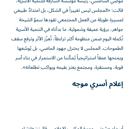
موضي الشامسي، رئيسة مؤسسة الشارقة للتنمية الأسرية،
قالت: «المجلس ليس تغييراً في الشكل، بل امتدادٌ طبيعي
لمسيرة طويلة من العمل المجتمعي تقودها سموّ الشيخة
جواهر، برؤية عميقة وشمولية. ما بدأناه في التنمية الأسرية
نُكمله اليوم ضمن منظومة أكثر ترابطاً، تُعزّز الأثر وترفع سقف
الطموحات. المجلس لا يختزل جهود الماضي، بل يُوسّعها
ويمنحها عمقاً استراتيجياً يُمكّننا من الاستمرار في بناء أسر
قوية، ومستقرة، ومجتمع يعتز بقيمه ويواكب تطلعاته».
إعلام أسري موجه
أسماء حسّوني، مديرة المكتب الإعلامي، قالت: «إنشاء