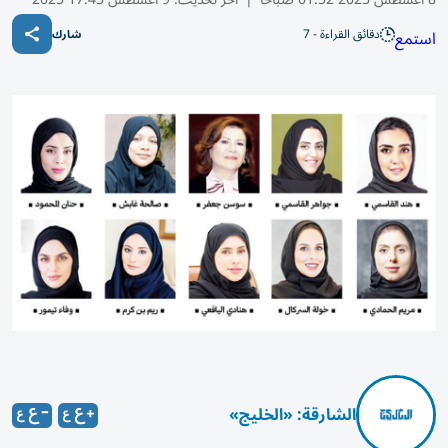
دقائق القراءة - 7
استمع
شارك
الشارقة: «الخليج»