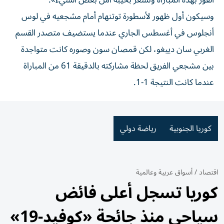
الفوز بهذه المباراة ونشعر بخيبة أمل بعض الشيء».
وسيكون أول ظهور لأسطورة توتنهام أمام مشجعيه في لوس
أنجلوس في أغسطس الجاري عندما يستضيف متصدر القسم
الغربي سان دييغو، لكن قمصان سون وصوره كانت متواجدة
بين مشجعي الفريق لحظة مشاركته بالدقيقة 61 من المباراة
عندما كانت النتيجة 1-1.
كوريا الجنوبية
رياضة دولي
اقتصاد
/
أسواق عربية وعالمية
كوريا تسجل أعلى فائض
سياحي منذ جائحة «كوفيد-19»