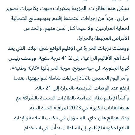
تشكل هذه الطائرات، المزودة بمكبرات صوت وكاميرات ‌تصوير
حراري، جزءاً من إجراءات اعتمدها إقليم جيونجسانج الشمالية
⁠لحماية المزارعين، ولا سيما كبار السن منهم، والحد من
الأمراض المرتبطة بالحرارة.
ووصلت درجات الحرارة في الإقليم الواقع شرق البلاد، الذي يعد
أحد أهم الأقاليم الزراعية، إلى 41.2 درجة مئوية. ووصف رئيس
كوريا الجنوبية، لي ​جيه-ميونج، موجة الحر بأنها «كارثة وطنية»،
وأمر اليوم الخميس باتخاذ إجراءات شاملة لمواجهتها، بعدما
ارتفع عدد الوفيات المرتبطة بالحرارة إلى 21 حالة.
وأنشأ الإقليم نظام المراقبة ⁠بالطائرات المسيرة بالشراكة مع
هيئة الغابات الكورية في 2023 لمراقبة الحياة البرية.
وذكر هوانج هان-جاي، المسؤول في مكتب ​السلامة ‌والإدارة
التابع لحكومة الإقليم، إن السلطات بدأت في استخدام
الطائرات المسيرة لإصدار تنبيهات بشأن موجات الحرارة العام