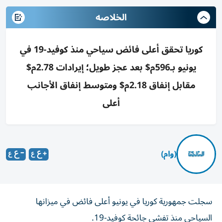
الخلاصه
كوريا تحقق أعلى فائض سياحي منذ كوفيد-19 في
يونيو بـ596م$ بعد عجز طويل؛ إيرادات 2.78م$
مقابل إنفاق 2.18م$ ومتوسط إنفاق الأجانب
أعلى
(وام)
سجلت جمهورية كوريا في يونيو أعلى فائض في ميزانها
السياحي منذ تفشي جائحة كوفيد-19.