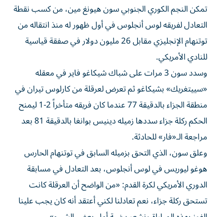
تمكن النجم الكوري الجنوبي سون هيونغ مين، من كسب نقطة
التعادل لفريقه لوس أنجلوس في أول ظهور له منذ انتقاله من
توتنهام الإنجليزي مقابل 26 مليون دولار في صفقة قياسية
للنادي الأمريكي.
وسدد سون 3 مرات على شباك شيكاغو فاير في معقله
«سييتغريك» بشيكاغو ثم تعرض لعرقلة من كارلوس تيران في
منطقة الجزاء بالدقيقة 77 عندما كان فريقه متأخراً 2-1 ليمنح
الحكم ركلة جزاء سددها زميله دينيس بوانغا بالدقيقة 81 بعد
مراجعة الـ«فار» للحادثة.
وعلق سون، الذي التحق بزميله السابق في توتنهام الحارس
هوغو ليوريس في لوس أنجلوس، بعد التعادل في مسابقة
الدوري الأمريكي لكرة القدم: «من الواضح أن العرقلة كانت
تستحق ركلة جزاء، نعم تعادلنا لكني أعتقد أنه كان يجب علينا