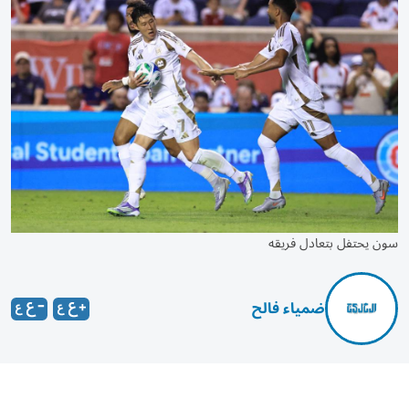
سون يحتفل بتعادل فريقه
ضمياء فالح