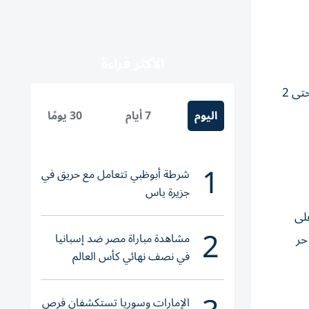
الأكثر قراءة
أعلنت عدد من المحافظات المصرية إيقاف العمل الميداني لعمال النظافة خلال فترة الذروة الحارة التي تبدأ من الساعة 12 ظهراً وحتى 2
اليوم
7 أيام
30 يومًا
1
شرطة أبوظبي تتعامل مع حريق في
جزيرة ياس
لى
2
مشاهدة مباراة مصر ضد إسبانيا
حر
في نصف نهائي كأس العالم
لناشئات اليد 2026
الإمارات وسوريا تستكشفان فرص