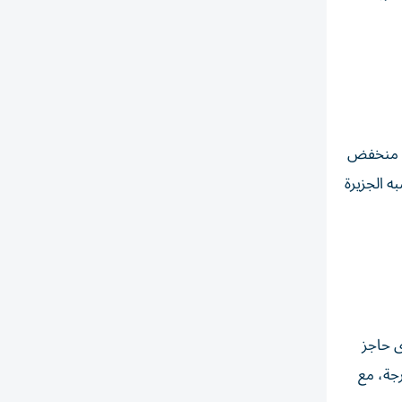
من منخفض
ن شبه الجزيرة
ى حاجز
اري يصل إلى 42-43 درجة. أما محافظات الصعيد فستشهد درجات حرارة في الظل تصل إلى 46 درجة، مع