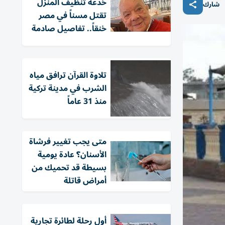
خدعة تنظيف المنزل
شارك
تقتل مسناً في مصر
خنقاً.. تفاصيل صادمة
تلاوة القرآن ترافق مياه
الشرب في مدينة تركية
منذ 31 عاماً
متى يجب تغيير فرشاة
الأسنان؟ عادة يومية
بسيطة قد تحميك من
أمراض قاتلة
أول رحلة لطائرة تجارية