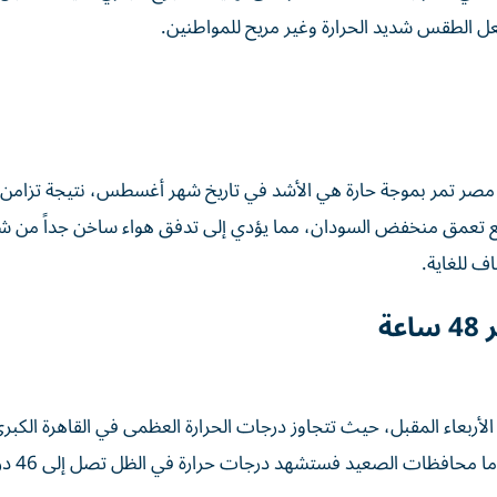
عل الطقس شديد الحرارة وغير مريح للمواطنين.
، أن مصر تمر بموجة حارة هي الأشد في تاريخ شهر أغسطس، نتيجة تزا
العميق (ضغط جوي أقل من 995 ملليبار) مع تعمق منخفض السودان، مما يؤدي إلى تدفق هواء ساخن جداً م
ف للغاية.
ة
م الأربعاء المقبل، حيث تتجاوز درجات الحرارة العظمى في القاهرة الكبر
40 درجة مئوية، مع إحساس حر