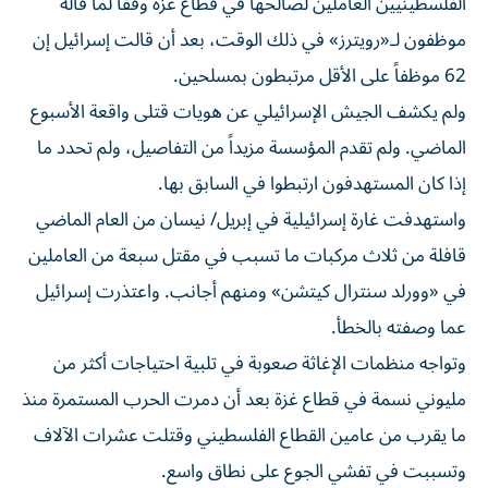
الفلسطينيين العاملين لصالحها في قطاع غزة وفقاً لما قاله
موظفون لـ«رويترز» في ذلك الوقت، بعد أن قالت إسرائيل إن
62 موظفاً على الأقل مرتبطون بمسلحين.
ولم يكشف الجيش الإسرائيلي عن هويات قتلى واقعة الأسبوع
الماضي. ولم تقدم المؤسسة مزيداً من التفاصيل، ولم تحدد ما
إذا كان المستهدفون ارتبطوا في السابق بها.
واستهدفت غارة إسرائيلية في إبريل/ نيسان من العام الماضي
قافلة من ثلاث مركبات ما تسبب في مقتل سبعة من العاملين
في «وورلد سنترال كيتشن» ومنهم أجانب. واعتذرت إسرائيل
عما وصفته بالخطأ.
وتواجه منظمات الإغاثة صعوبة في تلبية احتياجات أكثر من
مليوني نسمة في قطاع غزة بعد أن دمرت الحرب المستمرة منذ
ما يقرب من عامين القطاع الفلسطيني وقتلت عشرات الآلاف
وتسببت في تفشي الجوع على نطاق واسع.