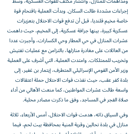
ومداهمات للمنازل، وانتشار مكثف للقوات العسكرية، وسط
إجراءات مشددة طالت السكان. وبدأت العملية باقتحام قوة
خاصة مخيم قلنديا، قبل أن تدفع قوات الاحتلال بتعزيزات
عسكرية كبيرة، بينها جرافة عسكرية، إلى المخيم، حيث داهمت
عشرات المنازل في حي المطار وحي الكسارات، وأجبرت عددا
من العائلات على مغادرة منازلها، بالتزامن مع عمليات تفتيش
وتخريب للممتلكات. وامتدت العملية، التي أشرف على العملية
وزير الأمن القومي الإسرائيلي المتطرف، إيتمار بن غفير، إلى
بلدة كفر عقب، حيث نفذت قوات الاحتلال حملة اعتقالات
واسعة طالت عشرات المواطنين، كما منعت الأهالي من أداء
صلاة الفجر في المساجد، وفق ما ذكرت مصادر محلية.
وفي السياق ذاته، هدمت قوات الاحتلال، أمس الأربعاء، ثلاثة
منازل في بلدة نحالين وقرية المنية بمحافظة بيت لحم، فيما