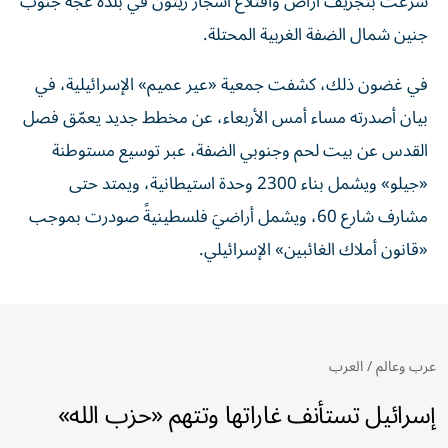
شرعت بتجريف أراض واقتلاع أشجار زيتون في بلدة عجة جنوب
جنين شمال الضفة الغربية المحتلة.
في غضون ذلك، كشفت جمعية «عير عميم» الإسرائيلية، في
بيان أصدرته مساء أمس الأربعاء، عن مخطط جديد يعمّق فصل
القدس عن بيت لحم وجنوبي الضفة، عبر توسيع مستوطنة
«جيلو» ويشمل بناء 2300 وحدة استيطانية، ويمتد حتى
مشارف شارع 60، ويشمل أراضيَ فلسطينيةً صودرت بموجب
«قانون أملاك الغائبين» الإسرائيلي.
عرب وعالم
/
العرب
إسرائيل تستأنف غاراتها وتتهم «حزب الله»