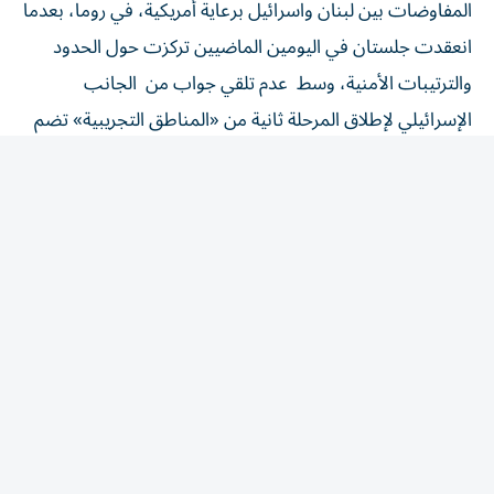
انعقدت جلستان في اليومين الماضيين تركزت حول الحدود
والترتيبات الأمنية، وسط عدم تلقي جواب من الجانب
الإسرائيلي لإطلاق المرحلة ثانية من «المناطق التجريبية» تضم
بنت جبيل أو الخيام أو حتى مناطق غيرها، وكذلك برمجة
الانسحاب الإسرائيلي.
واستأنف الجيش الإسرائيلي غاراته على جنوب لبنان، غداة
انطلاق المحادثات بين الجانبين في روما، محمّلاً «حزب الله»
مسؤولية انتهاك وقف إطلاق النار، وذلك بعد مقتل جنديين
إسرائيليين وإصابة سبعة آخرين بانفجار عبوة ناسفة داخل مبنى
مفخخ في منطقة مجدل زون. وأعلنت السلطات اللبنانية مقتل
شخص وإصابة 12 على الأقل جراء الغارات الإسرائيلية. وجاءت
الغارات بعد إنذار إسرائيلي بإخلاء قرية المنصوري، في وقت
تجري فيه مفاوضات تهدف إلى وقف القتال، وتسعى خلالها