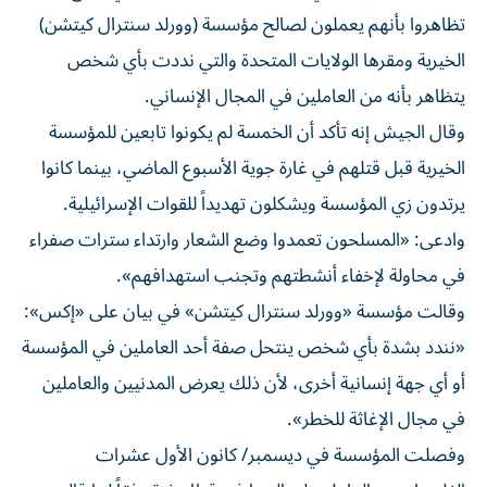
تظاهروا بأنهم يعملون لصالح مؤسسة (وورلد سنترال كيتشن)
الخيرية ومقرها الولايات المتحدة والتي نددت بأي شخص
يتظاهر بأنه من العاملين في المجال الإنساني.
وقال الجيش إنه تأكد أن الخمسة لم يكونوا تابعين للمؤسسة
الخيرية قبل قتلهم في غارة جوية الأسبوع الماضي، بينما كانوا
يرتدون زي المؤسسة ويشكلون تهديداً للقوات الإسرائيلية.
وادعى: «المسلحون تعمدوا وضع الشعار وارتداء سترات صفراء
في محاولة لإخفاء أنشطتهم وتجنب استهدافهم».
وقالت مؤسسة «وورلد سنترال كيتشن» في بيان على «إكس»:
«نندد بشدة بأي شخص ينتحل صفة أحد العاملين في المؤسسة
أو أي جهة إنسانية أخرى، لأن ذلك يعرض المدنيين والعاملين
في مجال الإغاثة للخطر».
وفصلت المؤسسة في ديسمبر/ كانون الأول عشرات