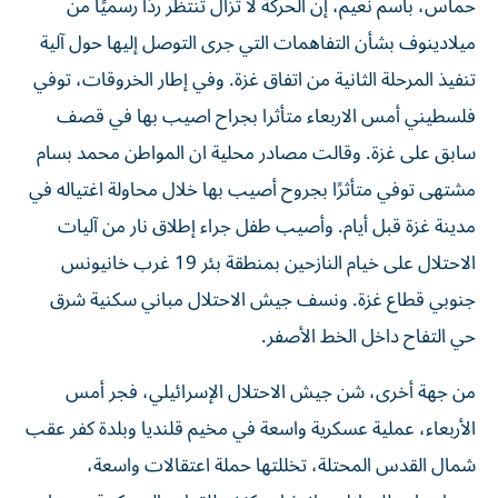
حماس، باسم نعيم، إن الحركة لا تزال تنتظر ردًا رسميًا من
ميلادينوف بشأن التفاهمات التي جرى التوصل إليها حول آلية
تنفيذ المرحلة الثانية من اتفاق غزة. وفي إطار الخروقات، توفي
فلسطيني أمس الاربعاء متأثرا بجراح اصيب بها في قصف
سابق على غزة. وقالت مصادر محلية ان المواطن محمد بسام
مشتهى توفي متأثرًا بجروح أصيب بها خلال محاولة اغتياله في
مدينة غزة قبل أيام. وأصيب طفل جراء إطلاق نار من آليات
الاحتلال على خيام النازحين بمنطقة بئر 19 غرب خانيونس
جنوبي قطاع غزة. ونسف جيش الاحتلال مباني سكنية شرق
حي التفاح داخل الخط الأصفر.
من جهة أخرى، شن جيش الاحتلال الإسرائيلي، فجر أمس
الأربعاء، عملية عسكرية واسعة في مخيم قلنديا وبلدة كفر عقب
شمال القدس المحتلة، تخللتها حملة اعتقالات واسعة،