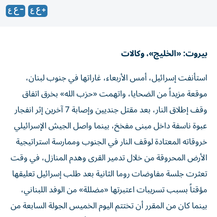
بيروت: «الخليج»، وكالات
استأنفت إسرائيل، أمس الأربعاء، غاراتها في جنوب لبنان،
موقعة مزيداً من الضحايا، واتهمت «حزب الله» بخرق اتفاق
وقف إطلاق النار، بعد مقتل جنديين وإصابة 7 آخرين إثر انفجار
عبوة ناسفة داخل مبنى مفخخ، بينما واصل الجيش الإسرائيلي
خروقاته المعتادة لوقف النار في الجنوب وممارسة استراتيجية
الأرض المحروقة من خلال تدمير القرى وهدم المنازل، في وقت
تعثرت جلسة مفاوضات روما الثانية بعد طلب إسرائيل تعليقها
مؤقتاً بسبب تسريبات اعتبرتها «مضللة» من الوفد اللبناني،
بينما كان من المقرر أن تختتم اليوم الخميس الجولة السابعة من
المفاوضات بين لبنان واسرائيل برعاية أمريكية، في روما، بعدما