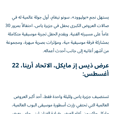
يستهل نجم «بوليوود»، سونو نيغام، أول جولة عالمية له في
صالات العروض الكبرى بحفل في جزيرة ياس، احتفالاً بمرور 30
عاماً على مسيرته الفنية. ويقدم الحفل تجربة موسيقية متكاملة
بمشاركة فرقة موسيقية حية، ومؤثرات بصرية مبهرة، ومجموعة
من أشهر أغانيه إلى جانب أحدث أعماله.
عرض ذيس إز مايكل، الاتحاد أرينا، 22
أغسطس:
تستضيف جزيرة ياس ولليلة واحدة فقط، أحد أكبر العروض
العالمية التي تحتفي بإرث أسطورة موسيقى البوب العالمية،
مايكل جاكسون. يُقام العرض بقيادة الفنان ليني جاي، بعرض