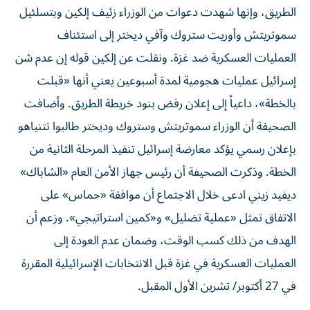
الطريق، وإنها شهدت دعوات من الوزراء زئيف إلكين وبتسلئيل
سموتريتش وأوريت ستروك وآفي ديختر إلى استئناف
العمليات العسكرية ضد غزة. ونقلت عن إلكين قوله إن عدم شن
إسرائيل عمليات هجومية لمدة أسبوعين يعني أنها «قبلت
بالخطة»، داعياً إلى إعلان رفض بنود خريطة الطريق. وأضافت
الصحيفة أن الوزراء سموتريتش وستروك وديختر طالبوا نتنياهو
بإعلان رسمي يؤكد معارضة إسرائيل تنفيذ المرحلة الثانية من
الخطة. وذكرت الصحيفة أن رئيس جهاز الأمن العام «الشاباك»
ديفيد زيني ادعى خلال الاجتماع أن موافقة «حماس» على
الاتفاق تمثل «عملية تضليل» و«كمين استراتيجي». وزعم أن
الهدف من ذلك كسب الوقت، وضمان عدم العودة إلى
العمليات العسكرية في غزة قبل الانتخابات الإسرائيلية المقررة
في 27 أكتوبر/ تشرين الأول المقبل.