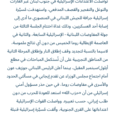
والتوغل والتفجير والقصف المدفعي، واستهدفت مُسيَّرة
إسرائيلية جرافة للجيش اللبناني في المنصوري ما أدى إلى
إصابة أحد العسكريين، وذلك غداة اختتام الجلسة الثالثة من
جولة المفاوضات اللبنانية - الإسرائيلية السابعة، والثانية في
العاصمة الإيطالية روما الخميس من دون أي نتائج ملموسة،
لاسيما بالنسبة لتجديد وقف إطلاق النار وإطلاق المرحلة الثانية
من المناطق التجريبية على أن تُستكمل المباحثات في مطلع
أيلول/سبتمبر المقبل، بينما أعلن الرئيس اللبناني جوزيف عون
أمام اجتماع مجلس الوزراء عن تقدم إيجابي في مسألتي الحدود
والأسرى في مفاوضات روما، في حين حذر مسؤول أمني
إسرائيلي من أن «حزب الله» استعد للعودة للحرب من دون
طلب إيراني، حسب تعبيره. وواصلت القوات الإسرائيلية
اعتداءاتها على القرى الجنوبية، وألقت مُسيَّرة إسرائيلية قنبلة
صوتية باتجاه جرافة للجيش اللبناني أثناء عملها على فتح طريق