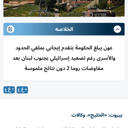
الخلاصه
عون يبلغ الحكومة بتقدم إيجابي بملفي الحدود
والأسرى رغم تصعيد إسرائيلي بجنوب لبنان بعد
مفاوضات روما 2 دون نتائج ملموسة
بيروت: «الخليج»، وكالات
تواصلت الاعتداءات الإسرائيلية في جنوب لبنان عبر الغارات