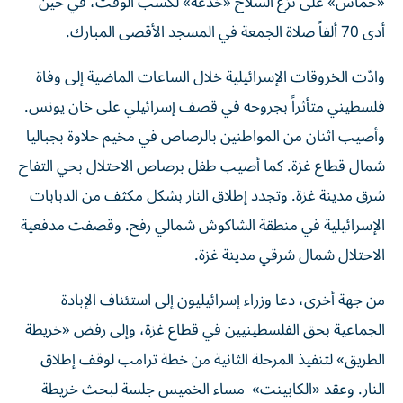
«حماس» على نزع السلاح «خدعة» لكسب الوقت، في حين
أدى 70 ألفاً صلاة الجمعة في المسجد الأقصى المبارك.
وادّت الخروقات الإسرائيلية خلال الساعات الماضية إلى وفاة
فلسطيني متأثراً بجروحه في قصف إسرائيلي على خان يونس.
وأصيب اثنان من المواطنين بالرصاص في مخيم حلاوة بجباليا
شمال قطاع غزة. كما أصيب طفل برصاص الاحتلال بحي التفاح
شرق مدينة غزة. وتجدد إطلاق النار بشكل مكثف من الدبابات
الإسرائيلية في منطقة الشاكوش شمالي رفح. وقصفت مدفعية
الاحتلال شمال شرقي مدينة غزة.
من جهة أخرى، دعا وزراء إسرائيليون إلى استئناف الإبادة
الجماعية بحق الفلسطينيين في قطاع غزة، وإلى رفض «خريطة
الطريق» لتنفيذ المرحلة الثانية من خطة ترامب لوقف إطلاق
النار. وعقد «الكابينت» مساء الخميس جلسة لبحث خريطة