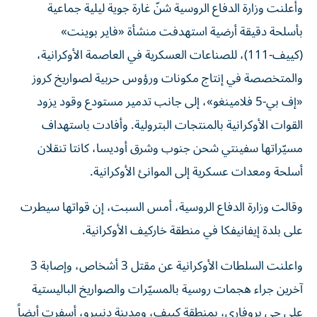
وأعلنت وزارة الدفاع الروسية شنّ غارة جوية ليلية جماعية
بأسلحة دقيقة أرضية استهدفت منشأة «فاير بوينت»
(كييف-111)، للصناعات العسكرية في العاصمة الأوكرانية،
والمتخصصة في إنتاج مكونات ورؤوس حربية لصواريخ كروز
«إف بي-5 فلامينغو»، إلى جانب تدمير مستودع وقود يزود
القوات الأوكرانية بالمنتجات البترولية. وأفادت باستهداف
مسيّراتها سفينتي شحن جنوب وشرق أوديسا، كانتا تنقلان
أسلحة ومعدات عسكرية إلى الموانئ الأوكرانية.
و​قالت وزارة ‌الدفاع ‌الروسية، أمس السبت، ‌إن قواتها سيطرت
على بلدة إيفانيفكا ​في منطقة ‌خاركيف الأوكرانية.
واعلنت السلطات الأوكرانية عن مقتل 3 أشخاص، وإصابة 3
آخرين جراء هجمات روسية بالمسيّرات والصواريخ الباليستية
على حي بروفاري، بمنطقة كييف، ومدينة دنيبرو، أسفرت أيضاً