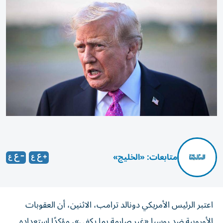
متابعات: «الخليج»
اعتبر الرئيس الأمريكي دونالد ترامب، الاثنين، أن العقوبات
الأوروبية ضد روسيا «غير صارمة بما يكفي»، مؤكدًا استعداده