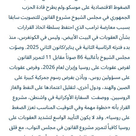
الضغوط الاقتصادية ​على موسكو.ولم يطرح قادة الحزب
الجمهوري في مجلس الشيوخ مشروع القانون للتصويت سابقا
بسبب معارضة ترامب الذي احتفظ بسلطة اتخاذ القرارات
بشأن العقوبات في البيت الأبيض، وليس في الكونغرس، منذ
بدء فترته الرئاسية الثانية في يناير/كانون الثاني 2025. وصوّت
مجلس الشيوخ بأغالبية 86 صوتاً مقابل 11 لتمرير القانون
‌لفرض عقوبات على روسيا وإيران لعام 2026، وفرض عقوبات
على مسؤولين روس، ويأذن بفرض رسوم جمركية كبيرة على
الصين والهند، ودول أخرى، لتقليل اعتمادها على النفط والغاز
الروسيين. ووصفت السفارة الأوكرانية في واشنطن، مشروع
القرار بأنه «خطوة مهمة وفي التوقيت المناسب تعزز الضغط
على روسيا». وقد لا يكون التأييد الواسع لتشديد العقوبات على
روسيا كافياً لتمرير مشروع القانون في مجلس النواب، مع قلق