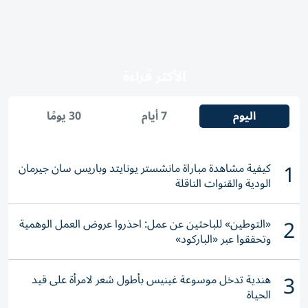
الأكثر قراءة
اليوم
7 أيام
30 يومًا
1
كيفية مشاهدة مباراة مانشستر يونايتد وباريس سان جيرمان
الودية والقنوات الناقلة
2
«التوطين» للباحثين عن عمل: احذروا عروض العمل الوهمية
وتحققوا عبر «الباركود»
3
هندية تدخل موسوعة غينيس بأطول شعر لامرأة على قيد
الحياة