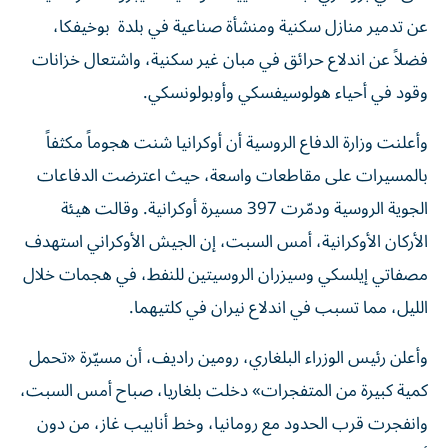
عن تدمير منازل سكنية ومنشأة صناعية في بلدة بوخيفكا،
فضلاً عن اندلاع حرائق في مبان غير سكنية، واشتعال خزانات
وقود في أحياء هولوسيفسكي وأوبولونسكي.
وأعلنت وزارة الدفاع الروسية أن أوكرانيا شنت هجوماً مكثفاً
بالمسيرات على مقاطعات واسعة، حيث اعترضت الدفاعات
الجوية الروسية ودمّرت 397 مسيرة أوكرانية. وقالت هيئة
الأركان الأوكرانية، أمس السبت، ‌إن الجيش ‌الأوكراني استهدف
مصفاتي ‌إيلسكي وسيزران الروسيتين للنفط، في هجمات خلال
الليل، مما تسبب في اندلاع نيران في ​كلتيهما.
وأعلن رئيس الوزراء البلغاري، رومين راديف، أن مسيّرة «تحمل
كمية كبيرة من المتفجرات» دخلت بلغاريا، صباح أمس السبت،
وانفجرت قرب الحدود مع رومانيا، وخط أنابيب غاز، من دون