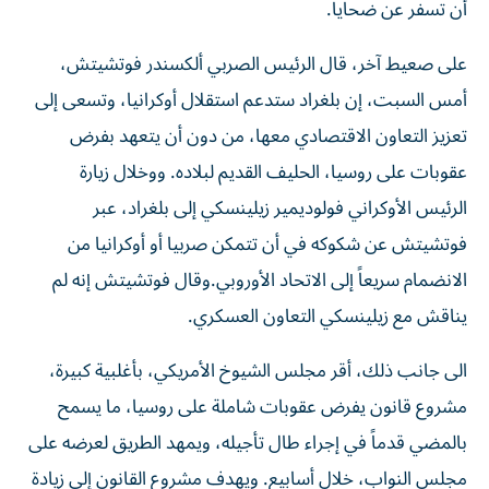
أن تسفر عن ضحايا.
على صعيط آخر، قال الرئيس الصربي ألكسندر فوتشيتش،
أمس السبت، إن بلغراد ستدعم استقلال أوكرانيا، وتسعى إلى
تعزيز التعاون الاقتصادي معها، من دون أن ‌يتعهد بفرض
عقوبات على روسيا، الحليف القديم لبلاده. ووخلال زيارة
الرئيس الأوكراني فولوديمير ​زيلينسكي إلى بلغراد، عبر
فوتشيتش عن شكوكه في أن تتمكن صربيا أو أوكرانيا ‌من
الانضمام سريعاً إلى الاتحاد الأوروبي.وقال فوتشيتش إنه لم
يناقش مع زيلينسكي التعاون العسكري.
الى جانب ذلك، أقر مجلس الشيوخ الأمريكي، بأغلبية كبيرة،
مشروع قانون يفرض عقوبات شاملة على روسيا، ما يسمح
بالمضي قدماً في إجراء طال تأجيله، ويمهد الطريق لعرضه على
مجلس النواب، خلال أسابيع. ويهدف مشروع القانون إلى زيادة