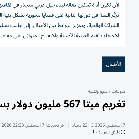
ﻷن ﺗﻜﻮن أداة ﺗﻤﻜﯿﻦ ﻓﻌﺎﻟﺔ ﻟﺒﻨﺎء ﺟﯿﻞ ﻋﺮﺑﻲ ﻣﺘﺠﺬر ﻓﻲ ﺛﻘﺎﻓﺘﮫ
ﺗﺮﻛّﺰ اﻟﻘﻤﺔ ﻓﻲ دورﺗﮭﺎ اﻟﺜﺎﻧﯿﺔ ﻋﻠﻰ ﻗﻀﺎﯾﺎ ﻣﺤﻮرﯾﺔ ﺗﺸﻜﻞ ﺑﻨﯿ
اﻟﺸﺮاﻛﺔ اﻟﻮاﻟﺪﯾﺔ، وﺗﻌﺰﯾﺰ اﻟﺮواﺑﻂ ﺑﯿﻦ اﻷﺟﯿﺎل، إﻟﻰ ﺟﺎﻧﺐ ﺗﺴﻠﯿ
اﻻﺣﺘﻔﺎء ﺑﺎﻟﻘﯿﻢ اﻟﻌﺮﺑﯿﺔ اﻷﺻﯿﻠﺔ واﻻﻧﻔﺘﺎح اﻟﻤﺘﻮازن ﻋﻠﻰ ﻣﻔﺎھﯿﻢ
الأطفال
منوعات
/
علوم وتقنية
تغريم ميتا 567 مليون دولار بسبب أضرار منصاتها على الأطفال
7 أغسطس 2026 22:13 مساء
|
آخر تحديث:
7 أغسطس 22:23 2026
دقائق القراءة - 1