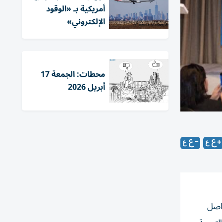
أمريكية بـ «الوقود
الإلكتروني»
محطات: الجمعة 17
أبريل 2026
 اﻟﻤﺆﺗﻤﺮات ﻟﻠﺘﻮاﺻﻞ