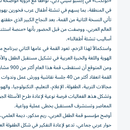
«ﻛﻮﻧﻜﺖ» ﻓﻲ إﻛﺴﺒﻮ ﺳﯿﺘﻲ دﺑﻲ، ﺗﻮاﻓﻘﺎ ﻣﻊ اﻟﺮؤﯾﺔ اﻟﻮاﺿﺤﺔ ﻟﺪو
ﻓﻲ اﻟﻤﻨﻄﻘﺔ، ﺑﻤﺎ ﯾﺴﮭﻢ ﻓﻲ ﺗﻨﺸﺌﺔ أطﻔﺎل ﻋﺮب ﻓﺨﻮرﯾﻦ ﺑﮭﻮﯾﺘ
اﻟﻌﺎﻟﻢ اﻟﻌﺮﺑﻲ، ووﺻﻔﺖ ﻣﻦ ﻗﺒﻞ اﻟﺤﻀﻮر ﺑﺄﻧﮭﺎ «ﻣﻨﺼﺔ اﺳﺘﺜﻨ
أﺳﺎﻟﯿﺐ ﺗﻨﺸﺌﺔ أطﻔﺎﻟﻨﺎ».
واﺳﺘﻜﻤﺎﻻً ﻟﮭﺬا اﻟﺰﺧﻢ، ﺗﻌﻮد اﻟﻘﻤﺔ ﻓﻲ ﻋﺎﻣﮭﺎ اﻟﺜﺎﻧﻲ ﺑﺒﺮﻧﺎﻣ
اﻟﮭﻮﯾﺔ واﻟﻠﻐﺔ واﻟﺨﺒﺮة اﻟﻌﺮﺑﯿﺔ ﻓﻲ ﺗﺸﻜﯿﻞ ﻣﺴﺘﻘﺒﻞ اﻟﻄﻔﻞ واﻷ
وﻣﻦ اﻟﻤﺘﻮ
اﻟﻘﻤﺔ اﻧﻌﻘﺎد أﻛﺜﺮ ﻣﻦ 40 ﺟﻠﺴﺔ ﻧﻘﺎﺷﯿﺔ وو
ﻣﺠﺎﻻت اﻟﺘﺮﺑﯿﺔ، اﻟﻄﻔﻮﻟﺔ، اﻹﻋﻼم، اﻟﺘﻌﻠﯿﻢ، اﻟﺘﻜﻨﻮﻟﻮﺟﯿﺎ، واﻟﮭﻮﯾﺔ
وﺗﺸﻜﻞ ھﺬه اﻟﻔﻌﺎﻟﯿﺎت ﻓﺮﺻﺔ ﻧﻮﻋﯿﺔ ﻹﻋﺎدة طﺮح اﻷﺳﺌﻠﺔ اﻟﺠ
اﻟﻤﻌﺎﺻﺮ وﺗﺴﺘﺸﺮف اﻟﻤﺴﺘﻘﺒﻞ ﺑﺨﻄﻰ ﻋﻤﻠﯿﺔ وواﻋﯿﺔ.
أوﺿﺢ ﻣﺆﺳﺴﻮ ﻗﻤﺔ اﻟﻄﻔﻞ اﻟﻌﺮﺑﻲ، رﯾﻢ ﻣﺪﻛﻮر، دﯾﻤﺔ اﻟﻌﻠﻤﻲ،
ﺣﻮار ﻋﺮﺑﻲ ﺟﻤﺎﻋﻲ، ﺗﺪﻋﻮ ﻹﻋﺎدة اﻟﺘﻔﻜﯿﺮ ﻓﻲ ﺷﻜﻞ اﻟﻄﻔﻮﻟﺔ اﻟﻌ