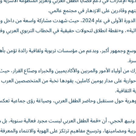
ﻟﺔ اﻹﻣﺎرات ﻓﻲ دﻋﻢ ﻗﻀﺎﯾﺎ اﻟﻄﻔﻞ اﻟﻌﺮﺑﻲ وﺗﻌﺰﯾﺰ اﻟﻤﻨﻈﻮﻣﺔ اﻷﺳﺮﯾﺔ واﻟ
ﮭﻢ وﻗﺎدرﯾﻦ ﻋﻠﻰ اﻻزدھﺎر ﻓﻲ ﻣﺠﺘﻤﻊ ﻋﺎﻟﻤﻲ.
ﺗﺄﺗﻲ اﻟﻨﺴﺨﺔ اﻟﺜﺎﻧﯿﺔ ﻣﻦ اﻟﻘﻤﺔ، ﺑﻌﺪ اﻟﻨﺠﺎح اﻟﻜﺒﯿﺮ اﻟﺬي ﺣﻘﻘﺘﮫ اﻟﺪورة اﻷوﻟﻰ ﻓﻲ ﻋﺎم 2024، ﺣﯿﺚ ﺷﮭﺪت ﻣﺸﺎرﻛﺔ واﺳﻌﺔ ﻣ
ﺎﺋﯿﺔ»، و«ﻧﻘﻄﺔ اﻧﻄﻼق ﻟﺘﺤﻮﻻت ﺣﻘﯿﻘﯿﺔ ﻓﻲ اﻟﺨﻄﺎب اﻟﺘﺮﺑﻮي اﻟﻌﺮﺑﻲ وﻓ
ﺞ ﻣﻮﺳﻊ وﺟﻤﮭﻮر أﻛﺒﺮ، وﺑﺪﻋﻢ ﻣﻦ ﻣﺆﺳﺴﺎت ﺗﺮﺑﻮﯾﺔ وﺛﻘﺎﻓﯿﺔ راﺋﺪة ﺗﺆﻣﻦ ﺑﺄھ
ﺳﺮة.
ﻗﻊ أن ﺗﺴﺘﻘﻄﺐ ﻗﻤﺔ ھﺬا اﻟﻌﺎم أﻛﺜﺮ ﻣﻦ 900 ﻣﺸﺎرك ﻣﻦ أوﻟﯿﺎء اﻷﻣﻮر واﻟﻤﺮﺑﯿﻦ واﻷﻛﺎدﯾﻤﯿﯿﻦ واﻟﺨﺒﺮاء وﺻﻨّﺎع اﻟﻘﺮار
رش ﻋﻤﻞ وﻧﺪوات ﺣﻮارﯾﺔ ﻋﻠﻰ ﻣﺪار ﯾﻮﻣﯿﻦ ﻛﺎﻣﻠﯿﻦ، ﯾﻘﻮدھﺎ ﻧﺨﺒﺔ ﻣﻦ اﻟﻤﺘﺨﺼﺼﯿﻦ اﻟﻌﺮب
 اﻟﺜﻘﺎﻓﯿﺔ.
ﻮھﺮﯾﺔ ﺣﻮل ﻣﺴﺘﻘﺒﻞ وﺣﺎﺿﺮ اﻟﻄﻔﻞ اﻟﻌﺮﺑﻲ، وﺻﯿﺎﻏﺔ رؤى ﺟﻤﺎﻋﯿﺔ ﺗﻌﻜﺲ
 وﻧﺒﯿﮫ اﻟﺤﺠﻲ، أن «ﻗﻤﺔ اﻟﻄﻔﻞ اﻟﻌﺮﺑﻲ ﻟﯿﺴﺖ ﻣﺠﺮد ﻓﻌﺎﻟﯿﺔ ﺳﻨﻮﯾﺔ، ﺑﻞ
ﺮﺑﯿﺔ وﻣﻀﺎﻣﯿﻨﮭﺎ، وﺗﺮﺳﯿﺦ ﻣﻔﺎھﯿﻢ ﺗﺮﺗﻜﺰ ﻋﻠﻰ اﻟﮭﻮﯾﺔ واﻻﻧﺘﻤﺎء واﻟﻤﻌﺮﻓ