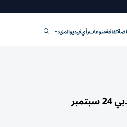
اضة
ثقافة
منوعات
رأي
فيديو
المزيد
ﺘﻤﺒﺮ