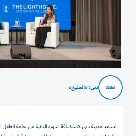
دبي: «الخليج»