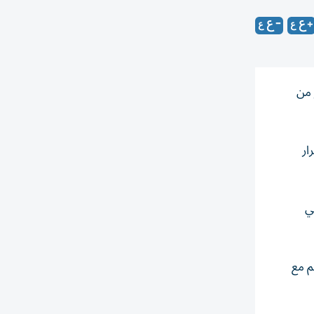
لجمهور من
ار
الي
اصلهم مع