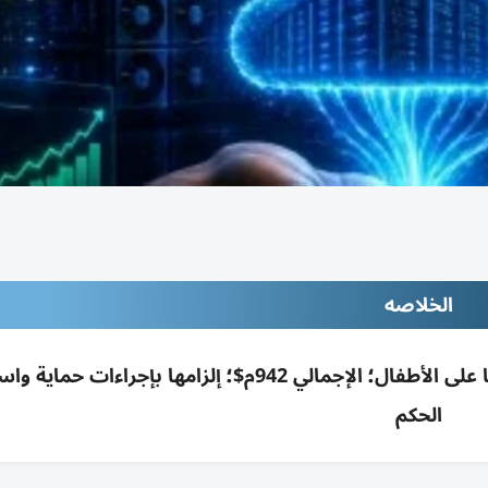
الخلاصه
قاضٍ بنيو مكسيكو يغرم ميتا 567م$ لضرر منصاتها على الأطفال؛ الإجمالي 942م$؛ إلزامها بإجرا
الحكم