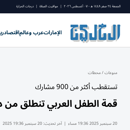
الجمعة ٢٤ صفر ١٤٤٨ ه - ٠٧ أغسطس ٢٠٢٦
|
مواقيت الصلاة
|
درجات الحرارة
الإمارات
عرب وعالم
اقتصاد
ري
منوعات
/
محطات
ﺗﺴﺘﻘﻄﺐ أﻛﺜﺮ ﻣﻦ 900 ﻣﺸﺎرك
ﻗﻤﺔ اﻟﻄﻔﻞ اﻟﻌﺮﺑﻲ ﺗﻨﻄﻠﻖ ﻣﻦ دﺑﻲ 24 ﺳﺒ
20 سبتمبر 2025 19:36 مساء
|
آخر تحديث:
20 سبتمبر 19:36 2025