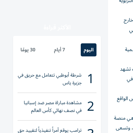
ﺘﺮﺑﻮﯾﺔ
ﻦ داﺧﻞ وﺧﺎرج
الأكثر قراءة
ﻲ
ﻤﯿﺔ
اليوم
7 أيام
30 يومًا
، ﺣﯿﺚ ﺗﺸﮭﺪ
1
شرطة أبوظبي تتعامل مع حريق في
 ﻓﻲ
جزيرة ياس
2
 اﻟﻮاﻗﻊ
مشاهدة مباراة مصر ضد إسبانيا
في نصف نهائي كأس العالم
 ھﻲ ﻣﻨﺼﺔ
لناشئات اليد 2026
ﺔ، وﺗﺴﻌﻰ
ترامب يوقع أمراً تنفيذياً لتقييد حق