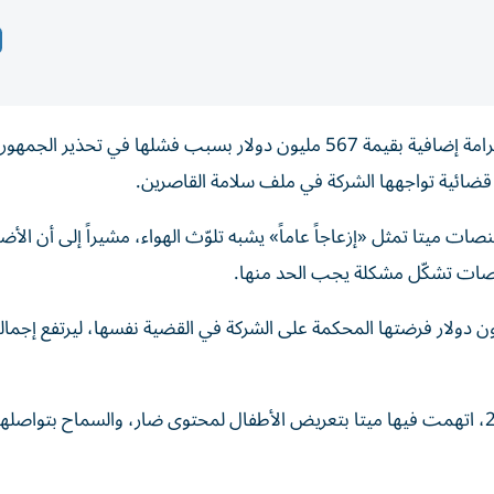
أمر قاضٍ في ولاية نيو مكسيكو الأمريكية، شركة ميتا بدفع غرامة إضافية بقيمة 567 مليون دولار بسبب فشلها في تحذير ا
 قضائية تواجهها الشركة في ملف سلامة القاصرين.
ميتا تمثل «إزعاجاً عاماً» يشبه تلوّث الهواء، مشيراً إلى أن الأضر
منصات تشكّل مشكلة يجب الحد منها.
لحكم الجديد إضافة إلى غرامة سابقة بقيمة 375 مليون دولار فرضتها المحكمة على الشركة في القضية نفسها، ليرتفع إجم
وتعود القضية إلى دعوى رفعتها ولاية نيو مكسيكو عام 2023، اتهمت فيها ميتا بتعريض الأطفال لمحتوى ضار، والسماح بتو