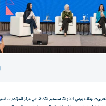
ﺗﺴﺘﻌﺪ ﻣﺪﯾﻨﺔ دﺑﻲ ﻻﺳﺘﻀﺎﻓﺔ اﻟﺪورة اﻟﺜﺎﻧﯿﺔ ﻣﻦ «ﻗﻤﺔ اﻟﻄﻔﻞ اﻟﻌﺮﺑﻲ»، وذﻟﻚ ﯾﻮﻣﻲ 24 و25 ﺳﺒﺘﻤﺒﺮ 2025، ﻓﻲ ﻣﺮﻛﺰ