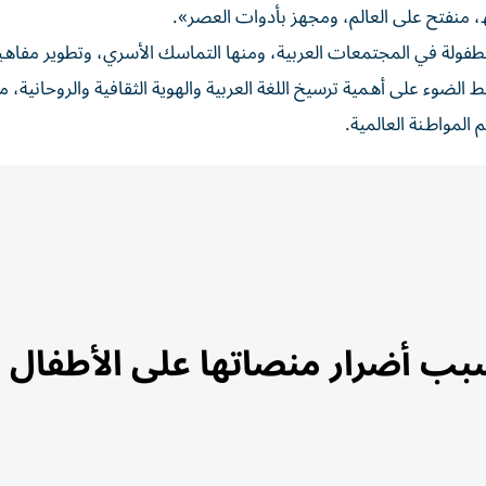
، ﻣﻨﻔﺘﺢ ﻋﻠﻰ اﻟﻌﺎﻟﻢ، وﻣﺠﮭﺰ ﺑﺄدوات اﻟﻌﺼﺮ».
ﺔ اﻟﻄﻔﻮﻟﺔ ﻓﻲ اﻟﻤﺠﺘﻤﻌﺎت اﻟﻌﺮﺑﯿﺔ، وﻣﻨﮭﺎ اﻟﺘﻤﺎﺳﻚ اﻷﺳﺮي، وﺗﻄﻮﯾﺮ ﻣﻔﺎھﯿ
ﻂ اﻟﻀﻮء ﻋﻠﻰ أھﻤﯿﺔ ﺗﺮﺳﯿﺦ اﻟﻠﻐﺔ اﻟﻌﺮﺑﯿﺔ واﻟﮭﻮﯾﺔ اﻟﺜﻘﺎﻓﯿﺔ واﻟﺮوﺣﺎﻧﯿﺔ،
 اﻟﻤﻮاطﻨﺔ اﻟﻌﺎﻟﻤﯿﺔ.