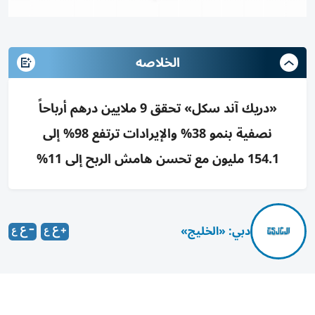
الخلاصه
«دريك آند سكل» تحقق 9 ملايين درهم أرباحاً
نصفية بنمو 38% والإيرادات ترتفع 98% إلى
154.1 مليون مع تحسن هامش الربح إلى 11%
دبي: «الخليج»