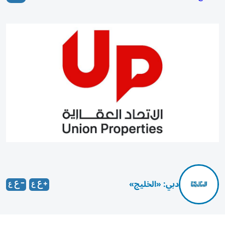
دبي: «الخليج»