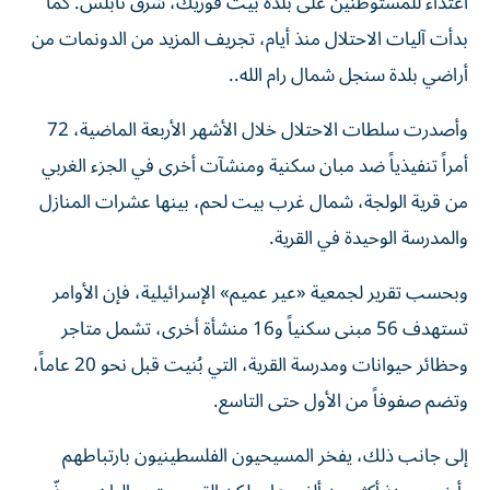
اعتداء للمستوطنين على بلدة بيت فوريك، شرق نابلس. كما
بدأت آليات الاحتلال منذ أيام، تجريف المزيد من الدونمات من
أراضي بلدة سنجل شمال رام الله..
وأصدرت سلطات الاحتلال خلال الأشهر الأربعة الماضية، 72
أمراً تنفيذياً ضد مبان سكنية ومنشآت أخرى في الجزء الغربي
من قرية الولجة، شمال غرب بيت لحم، بينها عشرات المنازل
والمدرسة الوحيدة في القرية.
وبحسب تقرير لجمعية «عير عميم» الإسرائيلية، فإن الأوامر
تستهدف 56 مبنى سكنياً و16 منشأة أخرى، تشمل متاجر
وحظائر حيوانات ومدرسة القرية، التي بُنيت قبل نحو 20 عاماً،
وتضم صفوفاً من الأول حتى التاسع.
إلى جانب ذلك، يفخر المسيحيون الفلسطينيون بارتباطهم