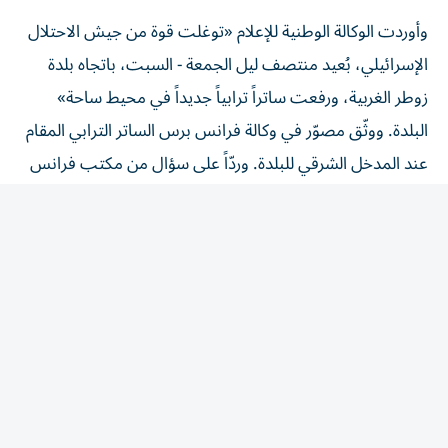
وأوردت الوكالة الوطنية للإعلام «توغلت قوة من جيش الاحتلال
الإسرائيلي، بُعيد منتصف ليل الجمعة - السبت، باتجاه بلدة
زوطر الغربية، ورفعت ساتراً ترابياً جديداً في محيط ساحة»
البلدة. ووثّق مصوّر في وكالة فرانس برس الساتر الترابي المقام
عند المدخل الشرقي للبلدة. وردّاً على سؤال من مكتب فرانس
برس في القدس، قال الجيش الإسرائيلي إنه «ليس على علم
بمثل هذا الحدث في هذه المنطقة». وتُعدّ بلدة زوطر الغربية
واحدة من «المناطق التجريبية» التي نصّ عليها اتفاق الإطار،
وانتشر فيها الجيش اللبناني في 21 يوليو/ تموز. وقال رئيس
بلدية زوطر الغربية عبد عز الدين «هناك نحو 50 عائلة في زوطر
الغربية»، مضيفاً «فوجئنا صباحاً بوضع الساتر الترابي» الذي
قال إنه يقع على بعد نحو 100 متر من وسط البلدة. وأكّد مصدر
عسكري لبناني توغل القوات الاسرائيلية ووضعهاً ساترا ترابياً،
مشدداً على أن «هذا خرق للاتفاق».