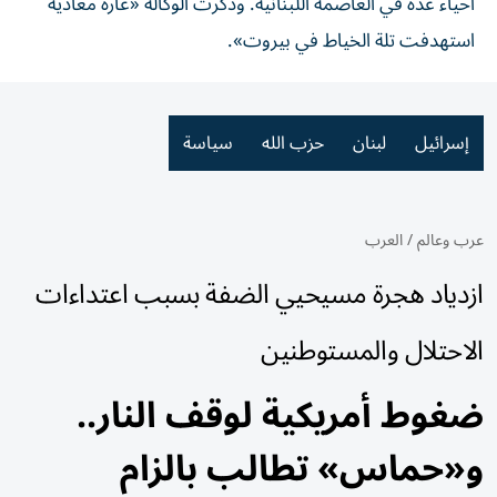
أحياء عدة في العاصمة اللبنانية. وذكرت الوكالة «غارة معادية
استهدفت تلة الخياط في بيروت».
إسرائيل
لبنان
حزب الله
سياسة
عرب وعالم
/
العرب
ازدياد هجرة مسيحيي الضفة بسبب اعتداءات
الاحتلال والمستوطنين
ضغوط أمريكية لوقف النار..
و«حماس» تطالب بالزام