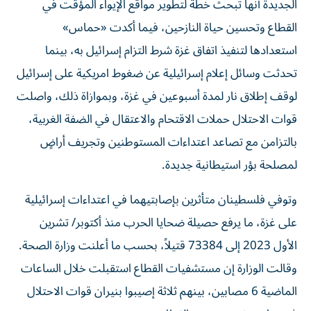
الجديدة أنها تبحث خطة لتطوير مواقع الإيواء المؤقت في
القطاع وتحسين حياة النازحين، فيما أكدت «حماس»
استعدادها لتنفيذ اتفاق غزة شرط التزام إسرائيل به، بينما
تحدثت وسائل إعلام إسرائيلية عن ضغوط امريكية على إسرائيل
لوقف إطلاق نار لمدة أسبوعين في غزة، وبموازاة ذلك، واصلت
قوات الاحتلال حملات الاقتحام والاعتقال في الضفة الغربية،
بالتزامن مع تصاعد اعتداءات المستوطنين وتجريف أراضٍ
لمصلحة بؤر استيطانية جديدة.
وتوفي فلسطينان متأثرين بإصابتيهما في اعتداءات إسرائيلية
على غزة، ما يرفع حصيلة ضحايا الحرب منذ أكتوبر/ تشرين
الأول 2023 إلى 73384 قتيلاً، بحسب ما أعلنت وزارة الصحة.
وقالت الوزارة إن مستشفيات القطاع استقبلت خلال الساعات
الماضية 6 مصابين، بينهم ثلاثة إصيبوا بنيران قوات الاحتلال