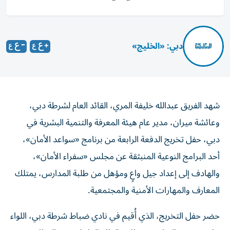
دبي: «الخليج»
شهد الفريق عبدالله خليفة المري، القائد العام لشرطة دبي،
وعائشة ميران، مدير عام هيئة المعرفة والتنمية البشرية في
دبي، حفل تخريج الدفعة الرابعة من برنامج «سواعد الأمان»،
أحد البرامج النوعية المنبثقة عن مجلس «سفراء الأمان»،
والهادف إلى إعداد جيل واعٍ ومؤهل من طلبة المدارس، يمتلك
المعارف والمهارات الأمنية والمجتمعية.
حضر حفل التخريج، الذي أُقيم في نادي ضباط شرطة دبي، اللواء
حارب محمد الشامسي، نائب القائد العام لشؤون القطاع