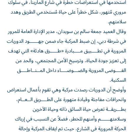
استخدمها في استعراضات خطرة في شارع المارينا، في سلوك
مروري مُتهور، شكل خطراً على حياة مُستخدمي الطريق وهدد
سلامتهم.
وقال العميد جمعة سالم بن سويدان، مدير الإدارة العامة للمرور
في شرطة دبي، إن ضبط المركبة جاء ضمن جهــــــود الدوريات
المرورية في تطــــبيق مــــبادرة «طـــــرق هادئة» التي تهدف
إلى تعزيز جودة الحياة، وترسيخ الأمن المجتمعي، والحد من
الفــــوضى المرورية والضـــوضــــاء داخل المــنــاطــــق
السكنية.
وأوضح أن الدوريات رصدت مركبة وهي تقوم بأعمال استعراض
وانحرافات مفاجئة وقيادة متهورة على الطــــريق الــعــام،
بطـــريقــة تعرض حياة السائق ذاته وحياة الآخرين
وسلامتهــــــم وأمنهم للخطر، فضلاً عن التسبب في إرباك
الحركة المرورية في الشارع، حيث تم ايقاف المركبة وإحالة