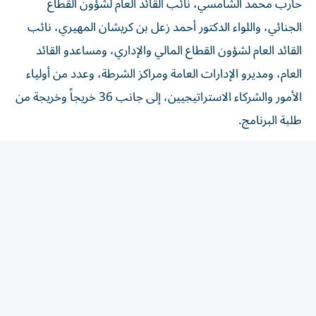
الجنائي، واللواء الدكتور أحمد زعل بن كريشان المهيري، نائب
القائد العام لشؤون القطاع المالي والإداري، ومساعدو القائد
العام، ومديرو الإدارات العامة ومراكز الشرطة، وعدد من أولياء
الأمور والشركاء الاستراتيجيين، إلى جانب 36 خريجاً وخريجة من
طلبة البرنامج.
وهنأ الفريق عبدالله المري الخريجين والقائمين على البرنامج
بنجاح تخريج دفعة جديدة، مؤكداً أن ما اكتسبه الطلبة من
معارف ومهارات وخبرات خلال رحلتهم التدريبية سيجعلهم
سفراء للوعي في مدارسهم ومجتمعهم.
الاستثمار في الإنسان
من جانبه، أكد العميد فيصل الخميري، مدير الإدارة العامة
لحقوق الإنسان بالوكالة، أن برنامج «سواعد الأمان» يأتي تنفيذاً