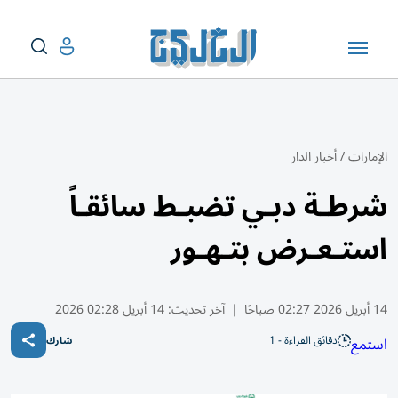
الإمارات
/
أخبار الدار
شرطـة دبـي تضبـط سائقـاً
استـعـرض بتـهـور
14 أبريل 2026 02:27 صباحًا
|
آخر تحديث:
14 أبريل 02:28 2026
دقائق القراءة - 1
استمع
شارك