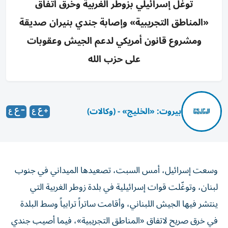
توغل إسرائيلي بزوطر الغربية وخرق اتفاق
«المناطق التجريبية» وإصابة جندي بنيران صديقة
ومشروع قانون أمريكي لدعم الجيش وعقوبات
على حزب الله
بيروت: «الخليج» - (وكالات)
وسعت إسرائيل، أمس السبت، تصعيدها الميداني في جنوب
لبنان، وتوغّلت قوات إسرائيلية في بلدة زوطر الغربية التي
ينتشر فيها الجيش اللبناني، وأقامت ساتراً ترابياً وسط البلدة
في خرق صريح لاتفاق «المناطق التجريبية»، فيما أصيب جندي
إسرائيلي ب«نيران صديقة» في بلدة الطيري الجنوبية، بحسب