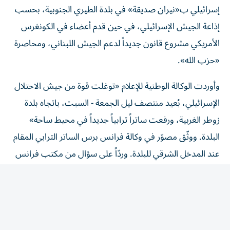
إذاعة الجيش الإسرائيلي، في حين قدم أعضاء في الكونغرس
الأمريكي مشروع قانون جديداً لدعم الجيش اللبناني، ومحاصرة
«حزب الله».
وأوردت الوكالة الوطنية للإعلام «توغلت قوة من جيش الاحتلال
الإسرائيلي، بُعيد منتصف ليل الجمعة - السبت، باتجاه بلدة
زوطر الغربية، ورفعت ساتراً ترابياً جديداً في محيط ساحة»
البلدة. ووثّق مصوّر في وكالة فرانس برس الساتر الترابي المقام
عند المدخل الشرقي للبلدة. وردّاً على سؤال من مكتب فرانس
برس في القدس، قال الجيش الإسرائيلي إنه «ليس على علم
بمثل هذا الحدث في هذه المنطقة». وتُعدّ بلدة زوطر الغربية
واحدة من «المناطق التجريبية» التي نصّ عليها اتفاق الإطار،
وانتشر فيها الجيش اللبناني في 21 يوليو/ تموز. وقال رئيس
بلدية زوطر الغربية عبد عز الدين «هناك نحو 50 عائلة في زوطر