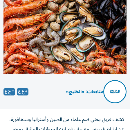
متابعات: «الخليج»
كشف فريق بحثي ضم علماء من الصين وأستراليا وسنغافورة،
عن ارتباط فيروس معروف بإصابته للحيوانات المائية، بمرض