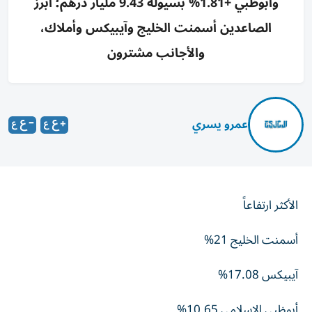
وأبوظبي +1.81% بسيولة 9.43 مليار درهم؛ أبرز
الصاعدين أسمنت الخليج وآيبيكس وأملاك،
والأجانب مشترون
عمرو يسري
الأكثر ارتفاعاً
أسمنت الخليج 21%
آيبيكس 17.08%
أبوظبي الإسلامي 10.65%