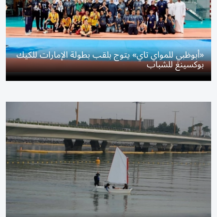
«أبوظبي للمواي تاي» يتوج بلقب بطولة الإمارات للكيك
بوكسينغ للشباب