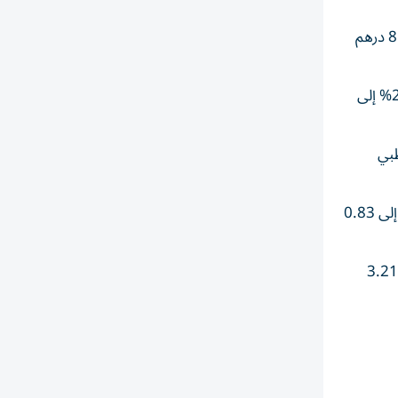
وفي قطاع العقار، زادت أسهم رأس الخيمة العقارية 13.68% إلى 1.13 درهم وإشراق 6.25% إلى 0.43 درهم والدار 4.94% إلى 8.5 درهم
وزاد في قطاع الطاقة إن إم دي سي إنيرجي 5.24% إلى 2.81 درهم وأدنوك للحفر 2.5% إلى 5.35 درهم، مقابل نزول دانة غاز 2.26% إلى
رهم وموانئ أبوظبي
وزدات في التكنولوجيا، أسهم بريسايت 7.87% إلى 3.29 درهم وسبيس42 بنسبة 5.84% إلى 1.45 درهم وفينكس كروب 1.1% إلى 0.83
وفي القطاعات الأخرى، تراجعت أسهم إي آند 3% إلى 19.1 درهم وبروج 3% إلى 2.56 درهم، مقابل ارتفاع فيرتغلوب 5.94% إلى 3.21