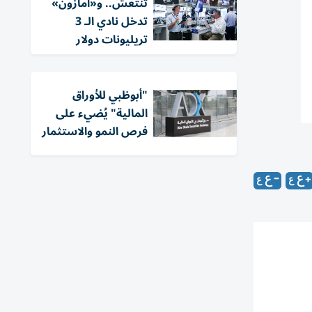
تنتعش.. و«أمازون»
تدخل نادي الـ 3
تريليونات دولار
"أبوظبي للأوراق
المالية" يُضيء على
فرص النمو والاستثمار
==