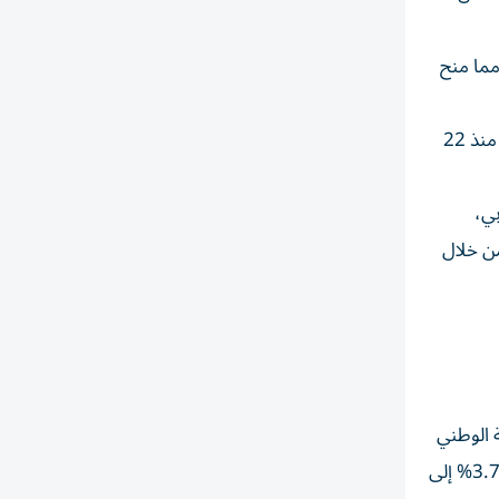
مما منح
وحقق سوق دبي أداءً أقوى نسبياً مع ارتفاع مؤشره العام في أسبوع 4.76% عند 5987.42 نقطة ( لأعلى وتيرة مكاسب أسبوعية له منذ 22
هم في سوق دبي،
ي دبي، وجاء ذلك من خلال
23.7 درهم وبنك رأس الخيمة الوطني
1.2% إلى 8.43 درهم وأبوظبي الأول 0.5% إلى 18.7 درهم وتو بوينت زيرو 7.84% إلى 2.2 درهم، مقابل نزول الشارقة الإسلامي 3.7% إلى