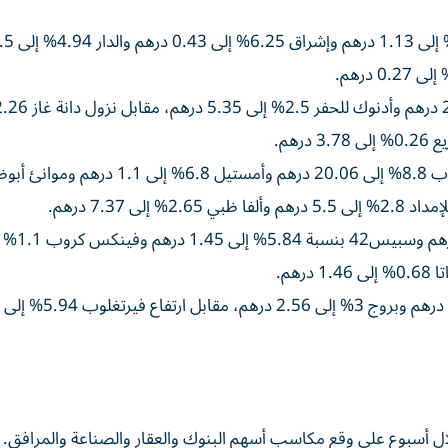
وبخصوص قطاع الصناعة، ارتفعت أسهم إن إم دي سي جروب 8.8% إلى 20.06 درهم وأمستيل 6.8% إلى 1.1 د