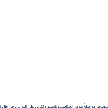
 المنصرم، مواصلةً موجة المكاسب للأسبوع الثاني على التوالي، في ظل