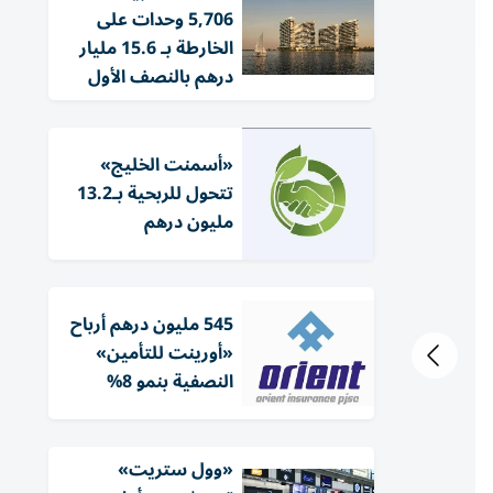
5,706 وحدات على
الخارطة بـ 15.6 مليار
درهم بالنصف الأول
«أسمنت الخليج»
تتحول للربحية بـ13.2
مليون درهم
545 مليون درهم أرباح
«أورينت للتأمين»
النصفية بنمو 8%
«وول ستريت»