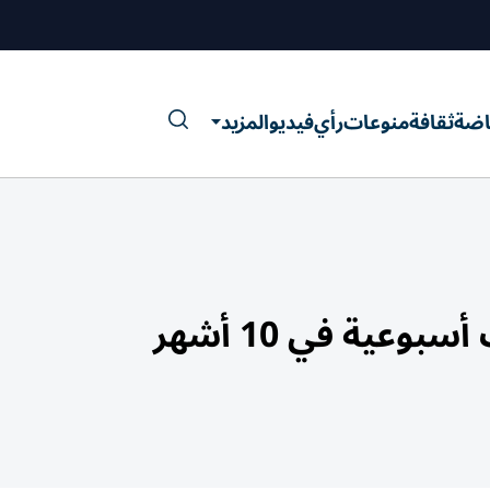
اضة
ثقافة
منوعات
رأي
فيديو
المزيد
عية في 10 أشهر