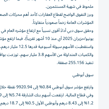
ملحوظ في شهية المستثمرين.
وبرز التفوق الواضح لقطاع العقارات كأحد أهم محركات الص
المؤشرات العامة زخماً صعودياً متفاوتاً.
يونيو/حزيران 2025 أي منذ 10 أشهر تقريباً)، فيما ارتفع مؤشر سوق أبوظبي 0.84% إلى 9920.94 نقطة.
تنفيذ 255.156 صفقة.
سوق أبوظبي
وارتفع مؤشر سوق أبوظبي 0.84% إلى 9920.94 نقطة خلال أسبوع بدعم من أسهم البنوك والعقار والصناعة والمرافق والطاقة.