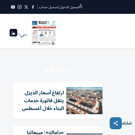
تسجيل الدخول
|
تسجيل حساب
دبي
--°
نرشح لكم
ارتفاع أسعار الديزل
يثقل فاتورة خدمات
البناء خلال أغسطس
شارك
«داماك»: مبيعاتنا