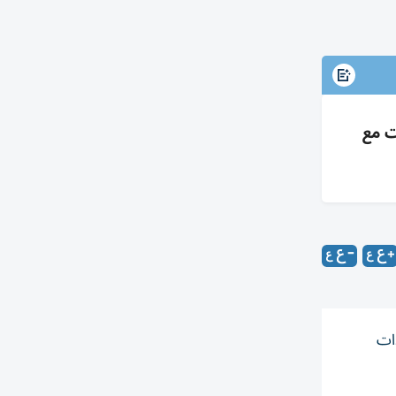
ت مع
دات