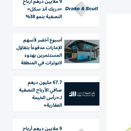
9 ملايين درهم أرباح
«دريك آند سكل»
النصفية بنمو 38%
أسبوع أخضر لأسهم
الإمارات مدفوعاً بتفاؤل
المستثمرين بهدوء
التوترات في المنطقة
67.7 مليون درهم
صافي الأرباح النصفية
لـ«رأس الخيمة
العقارية»
9 ملايين درهم أرباح