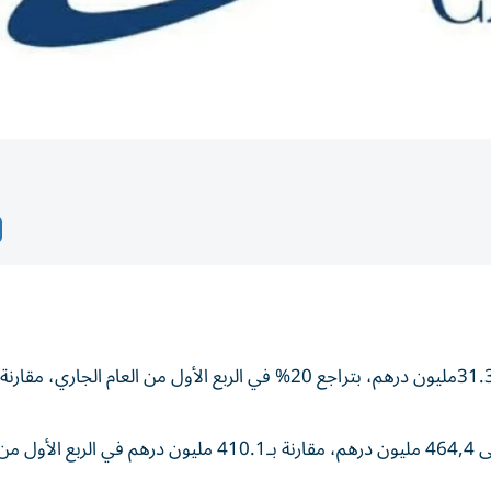
وفي المقابل، ارتفعت إيرادات الشركة بنسبة 13%، لتصل إلى 464,4 مليون درهم، مقارنة بـ410.1 مليون درهم في الر