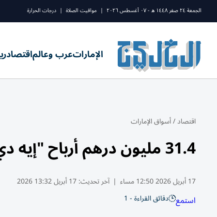
الجمعة ٢٤ صفر ١٤٤٨ ه - ٠٧ أغسطس ٢٠٢٦
|
مواقيت الصلاة
|
درجات الحرارة
الإمارات
عرب وعالم
اقتصاد
ري
اقتصاد
/
أسواق الإمارات
31.4 مليون درهم أرباح "إيه دي إن إتش" في الربع الأول
17 أبريل 2026 12:50 مساء
|
آخر تحديث:
17 أبريل 13:32 2026
دقائق القراءة - 1
استمع