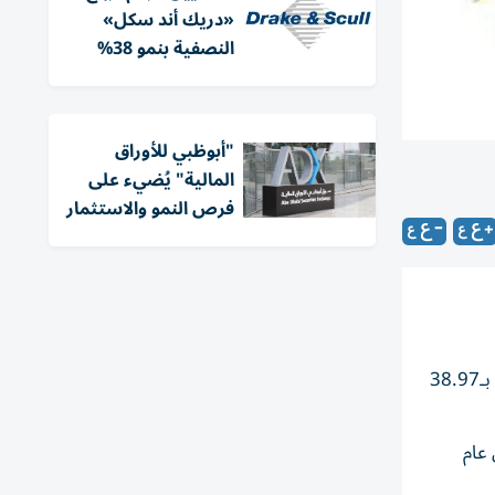
«دريك أند سكل»
النصفية بنمو 38%
"أبوظبي للأوراق
المالية" يُضيء على
فرص النمو والاستثمار
سجلت شركة "إيه دي إن إتش" للتموين صافي ربح بقيمة 31.38مليون درهم، بتراجع 20% في الربع الأول من العام الجاري، مقارنة بـ38.97
بع الأول من عام