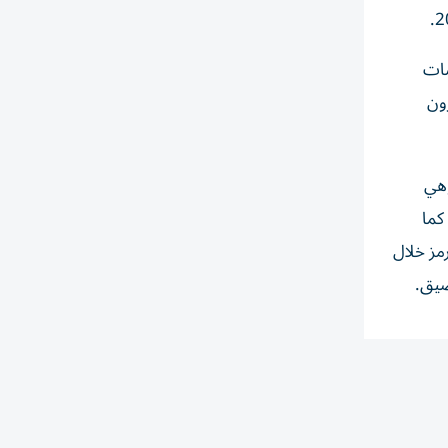
ضات
ون
دولار في يوليو، وهي
الي 79 دولاراً للبرميل. كما
 هرمز خلال