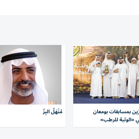
ئزين بمسابقات بومعان
مُنْهَلُ البِرِّ
ي «الوثبة للرطب»