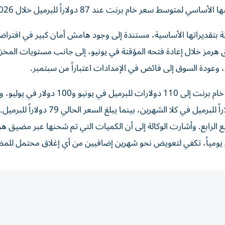
 سعر خام برنت عند 87 دولاراً للبرميل خلال 2026.
 بتقديراتها الأساسية، مستندة إلى وجود هامش أمان كبير في افترا
 هرمز خلال إعادة فتحه المؤقتة في يونيو، إلى جانب مستويات المخز
، وعودة السوق إلى فائض في الإمدادات اعتباراً من سبتمبر.
وأوضحت «فيتش» أن تقديراتها الأساسية افترضت وصول خام برنت إلى 110 دولارات للبرميل في يونيو و100 
مستويات أعلى بكثير من الأسعار الفعلية التي بلغت 84 دولاراً للبرميل في كلا الشهرين، بينما يبلغ السعر الح
7 دولاراً للبرميل خلال الربع الرابع. وأشارت الوكالة إلى أن الكميات التي تم شحنها عبر مضيق