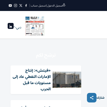
تسجيل الدخول
|
تسجيل حساب
دبي
--°
نرشح لكم
«فيتش»: إنتاج
الإمارات النفطي عاد إلى
مستويات ما قبل
الحرب
شارك