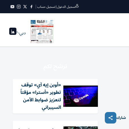
تسجيل الدخول
|
تسجيل حساب
دبي
--°
نرشح لكم
«أوبن إيه آي» توقف
تطوير «أسترا» مؤقتاً
لتعزيز ضوابط الأمن
السيبراني
شارك