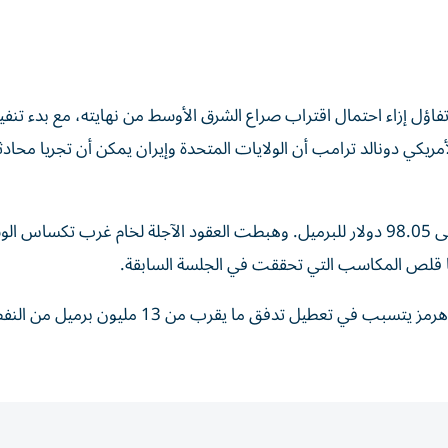
اؤل إزاء احتمال اقتراب صراع الشرق الأوسط من ‌نهايته، مع بدء تنف
الأمريكي دونالد ترامب أن الولايات ‌المتحدة وإيران يمكن أن ‌تجريا محاد
وانخفضت العقود الآجلة لخام برنت 1.34 دولار أو 1.35% إلى 98.05 دولار للبرميل. وهبطت العقود الآجلة لخام غرب تكس
وتشير ​تقديرات محللين من آي.إن.جي إلى أن إغلاق مضيق هرمز يتسبب في تعطيل تدفق ما يقرب من 13 مليون ⁠برميل م