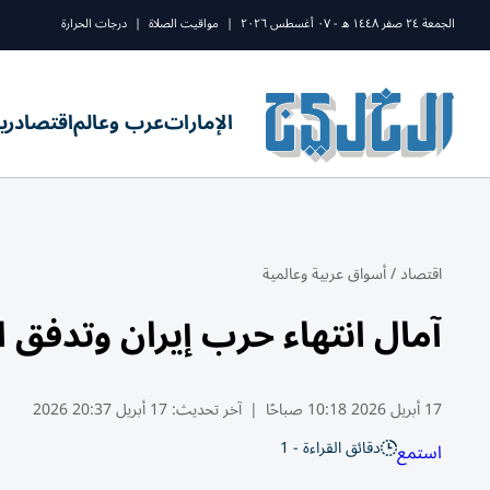
الجمعة ٢٤ صفر ١٤٤٨ ه - ٠٧ أغسطس ٢٠٢٦
|
مواقيت الصلاة
|
درجات الحرارة
الإمارات
عرب وعالم
اقتصاد
ري
اقتصاد
/
أسواق عربية وعالمية
آمال انتهاء حرب إيران وتدفق ا
17 أبريل 2026 10:18 صباحًا
|
آخر تحديث:
17 أبريل 20:37 2026
دقائق القراءة - 1
استمع