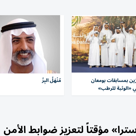
ئزين بمسابقات بومعان
مُنْهَلُ البِرِّ
ي «الوثبة للرطب»
ترا» مؤقتاً لتعزيز ضوابط الأمن