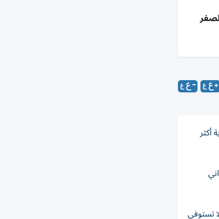
لصفر
 أكثر
راني
لا تستوفي