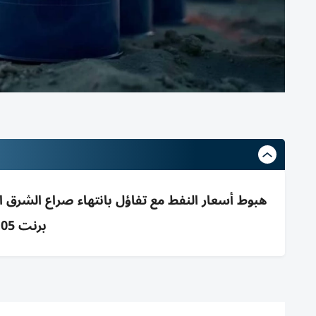
هبوط أسعار النفط مع تفاؤل بانتهاء صراع الشرق ال
برنت 98.05 وغرب تكساس 93.40