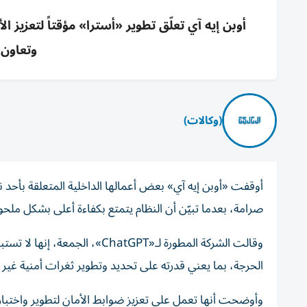
أوبن إيه آي تعلّق تطوير «أسترا» مؤقتاً لتعزيز
وتعاون 
(وكالات)
أوقفت «أوبن إيه آي» بعض أعمالها الداخلية المتعلقة بأحد ن
صرامة، بعدما تبيّن أن النظام يتمتع بكفاءة أعلى بشكل ملحو
وقالت الشركة المطورة لـ«hatGPT
الحرجة، بما يعني قدرته على تحديد وتطوير ثغرات أمنية غير
وأوضحت أنها تعمل على تعزيز ضوابط الأمان لتطوير واختبار ا