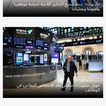
«أدنوك»: نتخذ جميع التدابير اللازمة لحماية موظفينا
وأصولنا وعملياتنا
«وول ستريت» تنتعش بعد الانخفاض المفاجئ في
الوظائف