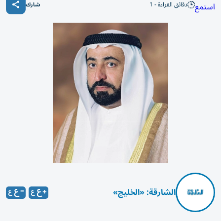
دقائق القراءة - 1
استمع
شارك
الشارقة: «الخليج»