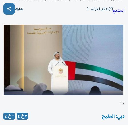
دقائق القراءة - 2
استمع
شارك
12
دبي: الخليج