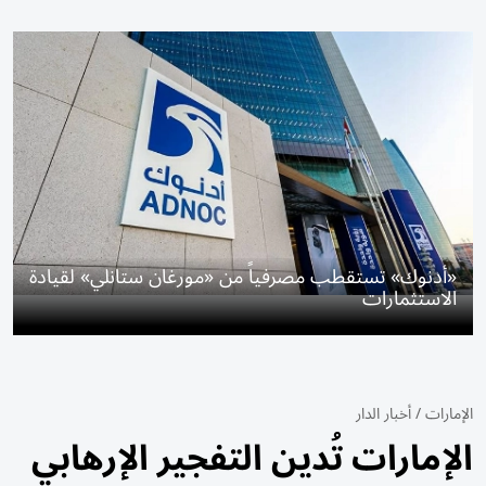
«أدنوك» تستقطب مصرفياً من «مورغان ستانلي» لقيادة
الاستثمارات
الإمارات
/
أخبار الدار
الإمارات تُدين التفجير الإرهابي